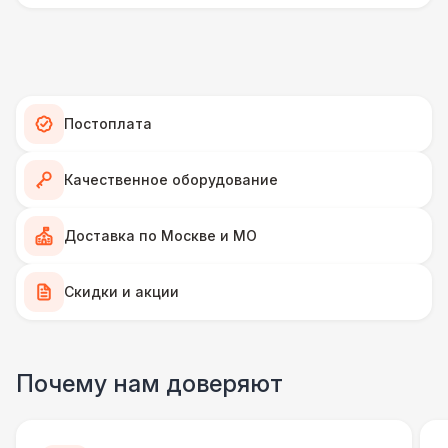
Ламинат
600 Р
Линолеум
950 Р
Постоплата
Террасная доска (м2)
1 200 Р
Качественное оборудование
Пандус стандартный
2 700 Р
Доставка по Москве и МО
Ступеньки из бруса с ковролином
4 300 Р
Скидки и акции
ПЕРСОНАЛ
Грузчики
6 500 Р
Почему нам доверяют
Клининг
6 500 Р