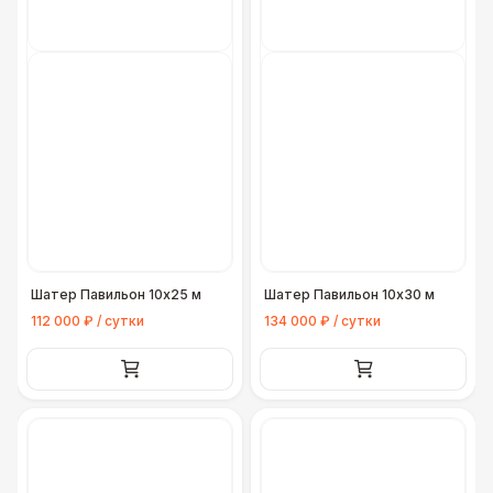
ЭЛЕКТРИЧЕСТВО
Кабельный трап
290 Р
Генератор — 4 кВт
8 500 Р
Генератор — 20 кВт
26 000 Р
Генератор — 30 кВт
35 000 Р
Шатер Павильон 10x25 м
Шатер Павильон 10x30 м
Генератор — 50 кВт
43 000 Р
112 000 ₽ / сутки
134 000 ₽ / сутки
ДОПОЛНИТЕЛЬНО
Конус дорожный
170 Р
Подставка для огнетушителя
270 Р