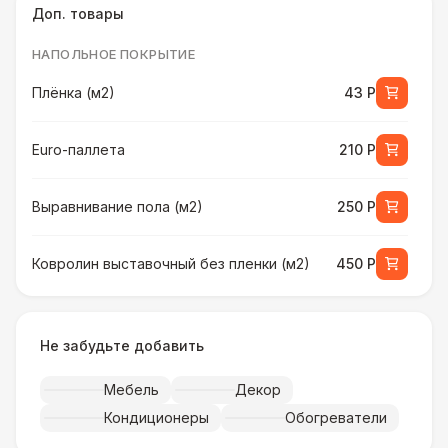
Доп. товары
НАПОЛЬНОЕ ПОКРЫТИЕ
Плёнка (м2)
43 Р
Euro-паллета
210 Р
Выравнивание пола (м2)
250 Р
Ковролин выставочный без пленки (м2)
450 Р
Ковролин выставочный в пленке (м2)
500 Р
Не забудьте добавить
Искусственная трава (м2)
490 Р
Мебель
Декор
Кондиционеры
Обогреватели
Фанера «Бакелит» + брус (м2)
490 Р