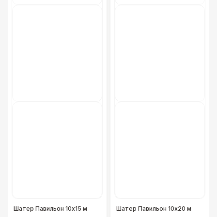
Обогреватель Напольный — 3 кВт
2 700 Р
Обогреватель Грибок
4 100 Р
Обогреватель Пирамида
5 500 Р
Костровая чаша
8 500 Р
Гофра для отвода (6 м)
3 800 Р
ТРАНСПОРТ
Легковая машина (Трансфер)
4 300 Р
Легковая машина (Доставка)
6 000 Р
Шатер Павильон 10x15 м
Шатер Павильон 10x20 м
Грузовая машина (Газель, портер)
8 500 Р