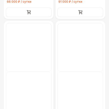
66 000 ₽ / сутки
91 000 ₽ / сутки
Грузовая машина (Гидроборт 4 м. до 2
18 000 Р
тонн)
Грузовая машина (Фура 6 м. до 5 тонн)
30 000 Р
Грузовая машина (Фура 7-8 м. до 5
35 000 Р
тонн)
Грузовая машина (Фура 9 м. до 10 тонн)
40 000 Р
Вилочный погрузчик 3,5 тонн
30 000 Р
Аренда крана 25 тонн
35 000 Р
Манипулятор
22 000 Р