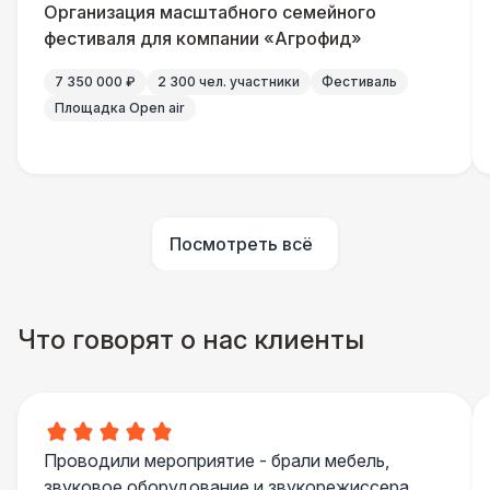
Организация масштабного семейного
Подвесной декор «Ленты» (м2)
800 Р
фестиваля для компании «Агрофид»
7 350 000 ₽
2 300 чел. участники
Фестиваль
Подвесной декор «Ретро-Гирлянды» (м2)
800 Р
Площадка Open air
Подвесной декор «Фонарики»
800 Р
Подвесной декор «Ткань» (м2)
1 100 Р
Посмотреть всё
Декор в шатрах «Искусственные
1 100 Р
Растения»
Что говорят о нас клиенты
БРЕНДИРОВАНИЕ
Разработка макета
8 500 Р
Брендирование мягкой стенки
31 000 Р
Проводили мероприятие - брали мебель,
звуковое оборудование и звукорежиссера