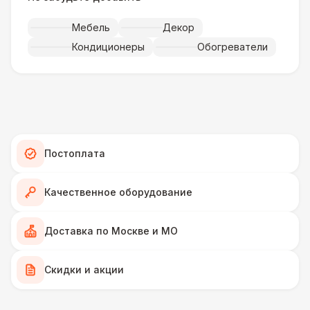
Искусственная трава (м2)
490 Р
Мебель
Декор
Кондиционеры
Обогреватели
Фанера «Бакелит» + брус (м2)
490 Р
Ламинат
600 Р
Линолеум
950 Р
Постоплата
Террасная доска (м2)
1 200 Р
Качественное оборудование
Пандус стандартный
2 700 Р
Доставка по Москве и МО
Ступеньки из бруса с ковролином
4 300 Р
Скидки и акции
ПЕРСОНАЛ