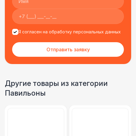
Дизельная тепловая пушка 80 кВт
17 000 Р
Дизельная тепловая пушка 110кВт
22 000 Р
Я согласен на обработку персональных данных
Заправка дизельных пушек
3 300 Р
Отправить заявку
Заправка топливом (за л.)
65 Р
Обогреватель Подвесной — 2,5 кВт
2 400 Р
Другие товары из категории
Павильоны
Обогреватель Напольный — 3 кВт
2 700 Р
Обогреватель Грибок
4 100 Р
Обогреватель Пирамида
5 500 Р