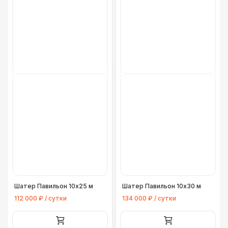
Генератор — 20 кВт
26 000 Р
Генератор — 30 кВт
35 000 Р
Генератор — 50 кВт
43 000 Р
ДОПОЛНИТЕЛЬНО
Конус дорожный
170 Р
Подставка для огнетушителя
270 Р
Урна
550 Р
Шатер Павильон 10x25 м
Шатер Павильон 10x30 м
Огнетушители
1 000 Р
112 000 ₽ / сутки
134 000 ₽ / сутки
Указатель А3
1 100 Р