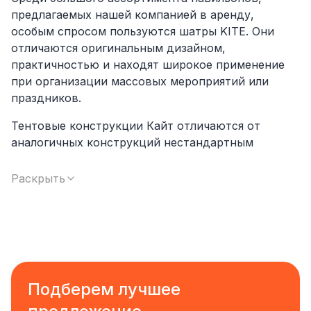
предлагаемых нашей компанией в аренду,
особым спросом пользуются шатры KITE. Они
отличаются оригинальным дизайном,
практичностью и находят широкое применение
при организации массовых мероприятий или
праздников.
Тентовые конструкции Кайт отличаются от
аналогичных конструкций нестандартным
дизайном и специфической формой купола,
позволяющей сделать их воздушными и легкими.
Раскрыть
Аренда шатров Кайт позволит создать на
площадке оригинальное и практичное украшение,
служащее хорошей защитой от солнечных лучей и
дождя. Установка тента может производиться на
любой поверхности без предварительного
обустройства фундаментного основания.
Подберем лучшее
Аренда шатров KITE востребована для таких