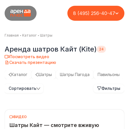
8 (495) 256-40-47
Главная
Каталог
Шатры
Аренда шатров Кайт (Kite)
Посмотреть видео
Скачать презентацию
Каталог
Шатры
Шатры Пагода
Павильоны
Брендирование
Шатер 15×25 м:
Выездной
Сортировать
Фильтры
шатров с вашим
Декор шатров для
когда брендинг
загородный
дизайном
вашего события
становится
корпоратив для
архитектурой
компании «Cloud
Под ключ
Networks»
Под ключ
Кейс
Кейс
ВИДЕО
Шатры Кайт — смотрите вживую