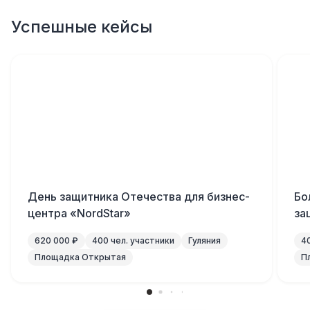
Успешные кейсы
День защитника Отечества для бизнес-
Бо
центра «NordStar»
за
620 000 ₽
400 чел. участники
Гуляния
4
Площадка Открытая
П