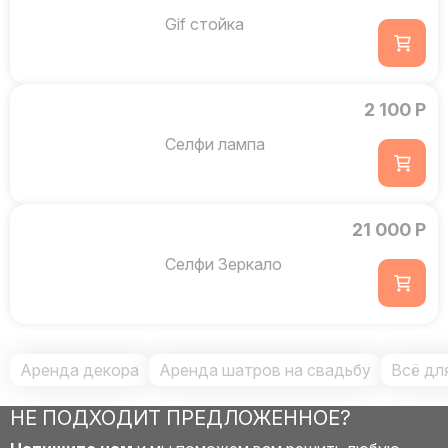
Gif стойка
2 100 Р
Селфи лампа
21 000 Р
Селфи Зеркало
Аренда декора
Аренда шатров на свадьбу
Всё дл
НЕ ПОДХОДИТ ПРЕДЛОЖЕННОЕ?