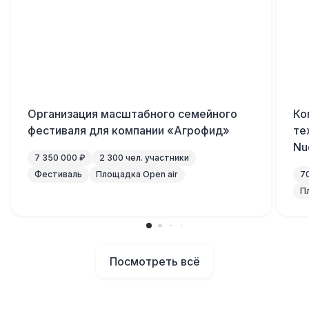
Организация масштабного семейного
Ко
фестиваля для компании «Агрофид»
те
Nu
7 350 000 ₽
2 300 чел. участники
Фестиваль
Площадка Open air
7
П
Посмотреть всё