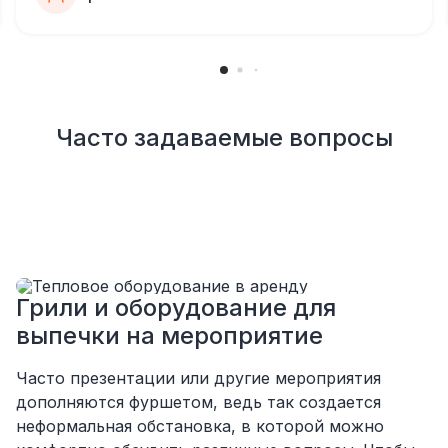
все запросы, пошла навстречу во многих
моментах
Отдельное спасибо звукорежиссеру
Александру, все тревоги сгладились
благодаря его работе и человечности :)
Все приехало вовремя, в хорошем
Часто задаваемые вопросы
состоянии. Ребята сами все поставили,
посоветовали как лучше расположить и
аккуратно сложили провода так, что их
почти не было видно!
Однозначно будем работать с этим
подрядчиком еще раз :)
Грили и оборудование для
выпечки на мероприятие
Часто презентации или другие мероприятия
дополняются фуршетом, ведь так создается
неформальная обстановка, в которой можно