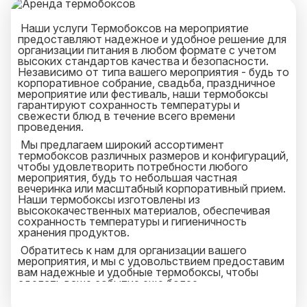
менеджера, который оперативно ответит на
любой ваш запрос и будет на связи 25 часов в
Наши услуги Термобоксов на мероприятие
предоставляют надежное и удобное решение для
сутки.
организации питания в любом формате с учетом
высоких стандартов качества и безопасности.
Независимо от типа вашего мероприятия - будь то
корпоративное собрание, свадьба, праздничное
мероприятие или фестиваль, наши термобоксы
гарантируют сохранность температуры и
свежести блюд в течение всего времени
проведения.
Мы предлагаем широкий ассортимент
термобоксов различных размеров и конфигураций,
чтобы удовлетворить потребности любого
мероприятия, будь то небольшая частная
вечеринка или масштабный корпоративный прием.
Наши термобоксы изготовлены из
высококачественных материалов, обеспечивая
сохранность температуры и гигиеничность
хранения продуктов.
Обратитесь к нам для организации вашего
мероприятия, и мы с удовольствием предоставим
вам надежные и удобные термобоксы, чтобы
сделать ваше событие еще более
запоминающимся и комфортным для гостей.