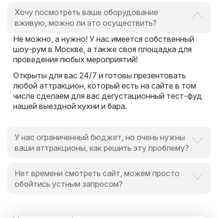
Хочу посмотреть ваше оборудование
вживую, можно ли это осуществить?
Не можно, а нужно! У нас имеется собственный
шоу-рум в Москве, а также своя площадка для
проведения любых мероприятий!
Открыты для вас 24/7 и готовы презентовать
любой аттракцион, который есть на сайте в том
числе сделаем для вас дегустационный тест-фуд
нашей выездной кухни и бара.
У нас ограниченный бюджет, но очень нужны
ваши аттракционы, как решить эту проблему?
Это вообще не проблема для нас и для Вас,
Нет времени смотреть сайт, можем просто
поскольку мы всегда идем навстречу и готовы
обойтись устным запросом?
выручить в любой ситуации, поскольку
альтернатива есть всегда.
Мы обожаем ценить время наших клиентов.
И специально для Вас мы закрепим персонального