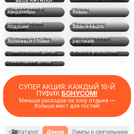
ВЕСЬ КАТАЛОГ
Подсвечники и
канделябры
Ковры
Декоративные
подушки
Вазы и кашпо
Искусственные
Колонны и стойки
растения
Тематический декор
Флаги и флагштоки
Новогодний декор
СУПЕР АКЦИЯ: КАЖДЫЙ 10-Й
ПУФИК
БОНУСОМ!
Меньше расходов на зону отдыха —
больше мест для гостей!
Каталог
Декор
Лампы и светильники