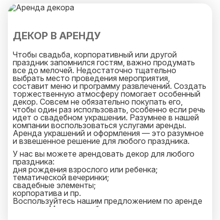
И специально для Вас мы закрепим персонального
менеджера, который оперативно ответит на
любой ваш запрос и будет на связи 25 часов в
сутки.
ДЕКОР В АРЕНДУ
Чтобы свадьба, корпоративный или другой
праздник запомнился гостям, важно продумать
все до мелочей. Недостаточно тщательно
выбрать место проведения мероприятия,
составит меню и программу развлечений. Создать
торжественную атмосферу помогает особенный
декор. Совсем не обязательно покупать его,
чтобы один раз использовать, особенно если речь
идет о свадебном украшении. Разумнее в нашей
компании воспользоваться услугами аренды.
Аренда украшений и оформления — это разумное
и взвешенное решение для любого праздника.
У нас вы можете арендовать декор для любого
праздника:
дня рождения взрослого или ребенка;
тематической вечеринки;
свадебные элементы;
корпоратива и пр.
Воспользуйтесь нашим предложением по аренде
декора в Москве, чтобы организовать
запоминающуюся фотозону для гостей