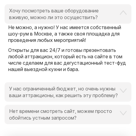
Хочу посмотреть ваше оборудование
вживую, можно ли это осуществить?
Не можно, а нужно! У нас имеется собственный
шоу-рум в Москве, а также своя площадка для
проведения любых мероприятий!
Открыты для вас 24/7 и готовы презентовать
любой аттракцион, который есть на сайте в том
числе сделаем для вас дегустационный тест-фуд
нашей выездной кухни и бара.
У нас ограниченный бюджет, но очень нужны
ваши аттракционы, как решить эту проблему?
Это вообще не проблема для нас и для Вас,
Нет времени смотреть сайт, можем просто
поскольку мы всегда идем навстречу и готовы
обойтись устным запросом?
выручить в любой ситуации, поскольку
альтернатива есть всегда.
Мы обожаем ценить время наших клиентов.