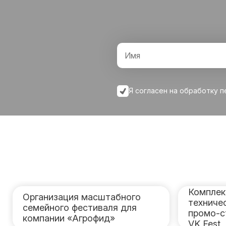
Я согласен на обработку 
Комплек
Организация масштабного
техниче
семейного фестиваля для
промо-с
компании «Агрофид»
VK Fest