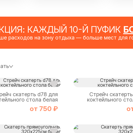
АКЦИЯ: КАЖДЫЙ 10-Й ПУФИК
Б
ше расходов на зону отдыха — больше мест для го
ать
рейч скатерть d78 для
Стрейч скатерть
тейльного стола белая
коктейльного сто
от 750 ₽
о