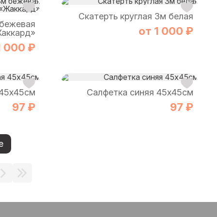
Скатерть круглая 3м белая
 бежевая
от 1 000 ₽
аккард»
1 000 ₽
 45х45см
Салфетка синяя 45х45см
97 ₽
97 ₽
е