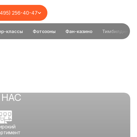
(495) 256-40-47
ер-классы
Фотозоны
Фан-казино
Тимбилдинг
 НАС
ирокий
ортимент