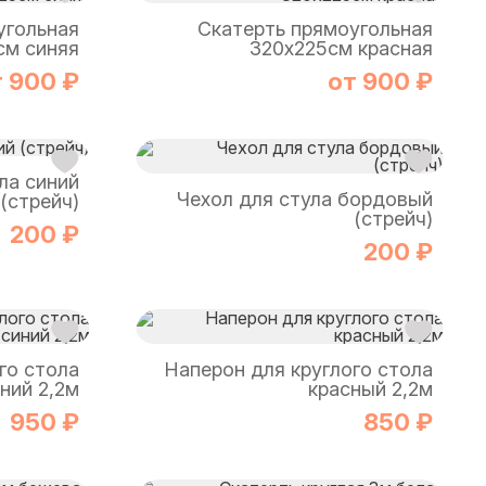
угольная
Скатерть прямоугольная
см синяя
320х225см красная
т 900 ₽
от 900 ₽
ла синий
Чехол для стула бордовый
(стрейч)
(стрейч)
200 ₽
200 ₽
го стола
Наперон для круглого стола
ний 2,2м
красный 2,2м
950 ₽
850 ₽