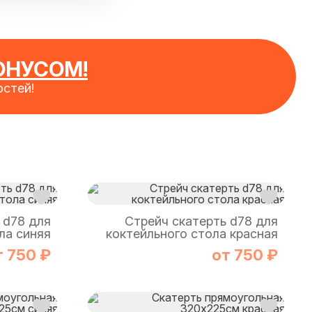
ОНУСОМ!
стей!
 d78 для
Стрейч скатерть d78 для
ла синяя
коктейльного стола красная
т 750 ₽
от 750 ₽