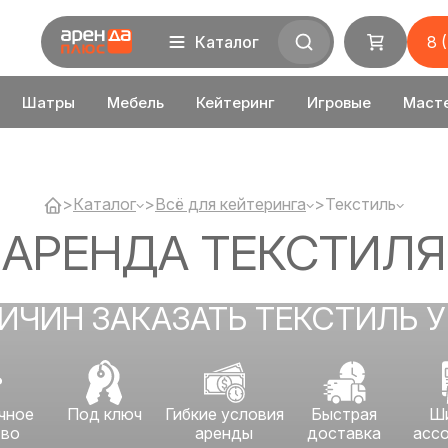
Каталог
8 
Шатры
Мебель
Кейтеринг
Игровые
Маст
>
Каталог
>
Всё для кейтеринга
>
Текстиль
АРЕНДА ТЕКСТИЛЯ
РИЧИН ЗАКАЗАТЬ ТЕКСТИЛЬ У
чное
Под ключ
Гибкие условия
Быстрая
Ш
тво
аренды
доставка
асс