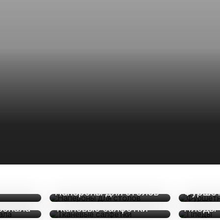
Напероны для столов
Фуршет
сонала
Тканевые салфетки
Пледы