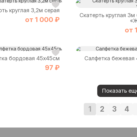
ть круглая 3,2м серая
Скатерть круглая 3м
от 1 000 ₽
«Ж
от 
тка бордовая 45х45см
Салфетка бежевая
97 ₽
Показать ещ
1
2
3
4