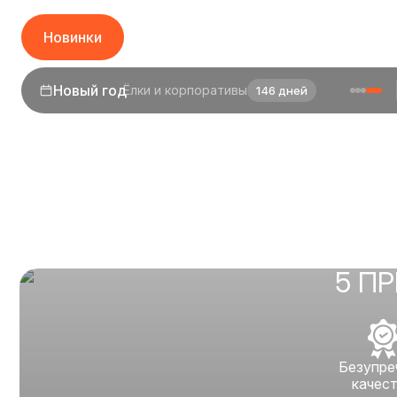
Новинки
1 сентября
День знаний
24 дня
5 П
Безупре
качес