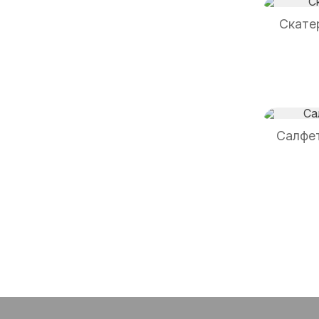
Скатер
Салфе