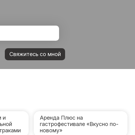
Свяжитесь со мной
 и
Аренда Плюс на
льной
гастрофестивале «Вкусно по-
дтраками
новому»