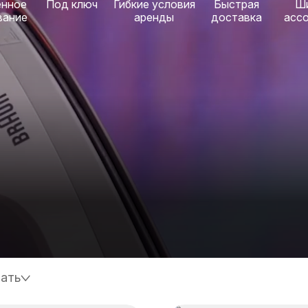
енное
Под ключ
Гибкие условия
Быстрая
Ш
вание
аренды
доставка
асс
ать