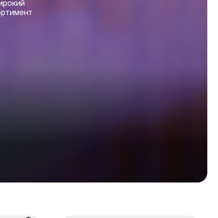
ирокий
ортимент