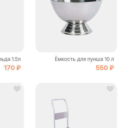
ьда 1.5л
Ёмкость для пунша 10 л
170 ₽
550 ₽