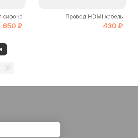
я сифона
Провод HDMI кабель
650 ₽
430 ₽
е