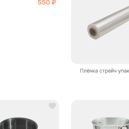
550 ₽
Плёнка стрейч упа