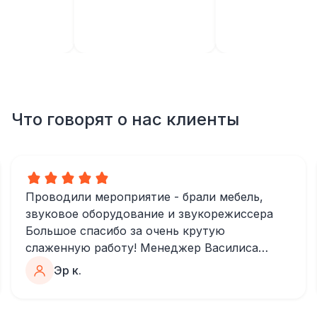
Что говорят о нас клиенты
Проводили мероприятие - брали мебель,
звуковое оборудование и звукорежиссера
Большое спасибо за очень крутую
слаженную работу! Менеджер Василиса
очень быстро и качественно обрабатывала
Эр к.
все запросы, пошла навстречу во многих
моментах
Отдельное спасибо звукорежиссеру