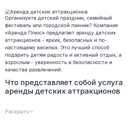
Организуете детский праздник, семейный
фестиваль или городской пикник? Компания
«Аренда Плюс» предлагает аренду детских
аттракционов - ярких, безопасных и по-
настоящему веселых. Это лучший способ
подарить детям радость и активный отдых, а
взрослым - уверенность в безопасности и
качестве развлечений.
Что представляет собой услуга
аренды детских аттракционов
Мы предоставляем детские аттракционы
напрокат для мероприятий любого масштаба - от
Раскрыть
домашнего праздника до крупного городского
события. Все конструкции проходят обязательную
проверку, имеют надежные крепления и подходят