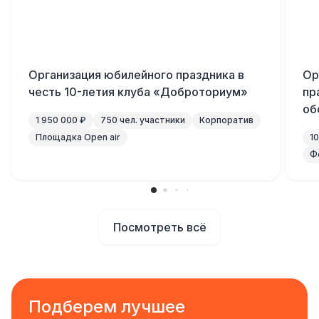
Организация юбилейного праздника в
Ор
честь 10-летия клуба «Доброториум»
пр
об
1 950 000 ₽
750 чел. участники
Корпоратив
Площадка Open air
1
Ф
Посмотреть всё
Подберем лучшее