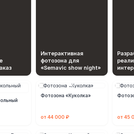
Интерактивная
Разра
е
фотозона для
реали
аказ
«Semavic show night»
интер
фотоз
возм
Фотозона «Куколка»
Фотозо
кольный
от 44 000 ₽
от 45 