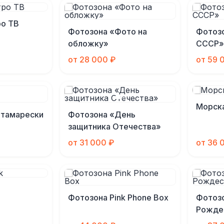
ро ТВ
Фотозона «Фото на
Фотоз
обложку»
СССР»
от 28 000 ₽
от 59 
Морск
нтамарески
Фотозона «День
защитника Отечества»
от 31 000 ₽
от 36 
Фотозона Pink Phone Box
Фотоз
Рожде