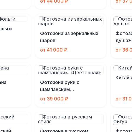
от 44 000 ₽
от 37 
ольги
Фотозона из зеркальных
Фотозо
шаров
душа»
от 41 000 ₽
от 36 
Китайс
ена
Фотозона руки с
шампанским
«Цветочная»
от 39 000 ₽
от 31 
ский
Фотозона в русском
Фотозо