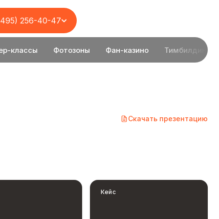
(495) 256-40-47
ер-классы
Фотозоны
Фан-казино
Тимбилдинг
Скачать презентацию
Кейс