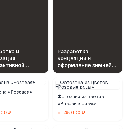
ботка и
Разработка
зация
концепции и
активной
оформление зимней
оны «Вселенная
фотозоны в лофте
ожностей»
на «Розовая»
Фотозона из цветов
«Розовые розы»
000 ₽
от 45 000 ₽