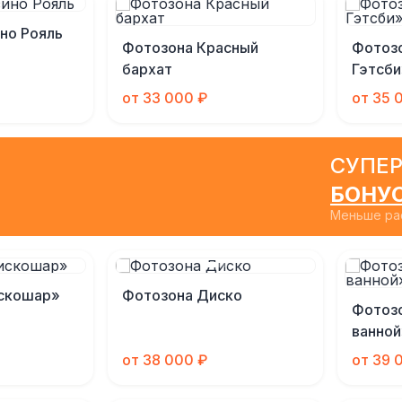
но Рояль
Фотозона Красный
Фотоз
бархат
Гэтсби
от 33 000 ₽
от 35 
СУПЕР
БОНУ
Меньше рас
скошар»
Фотозона Диско
Фотозо
ванной
от 38 000 ₽
от 39 