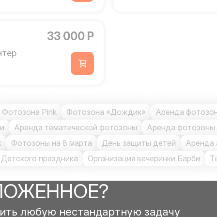
33 000 Р
нтер
Фотозона Pink
Фотозона «Дождик»
Аренда фотозо
би
Аренда тематической фотозоны
Аренда фотозоны 
к
Фотозоны на 8 марта
День защиты детей
Аренда 
 Детского праздника
Организация вечеринки Барби
Т
ЛОЖЕННОЕ?
ить любую нестандартную задачу