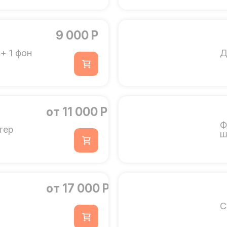
9 000 Р
+ 1 фон
Д
от 11 000 Р
Ф
тер
ш
от 17 000 Р
С