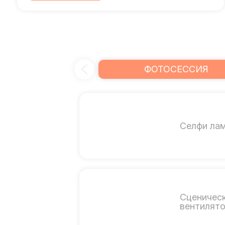
ФОТОСЕССИЯ
Селфи ла
Сценичес
вентилят