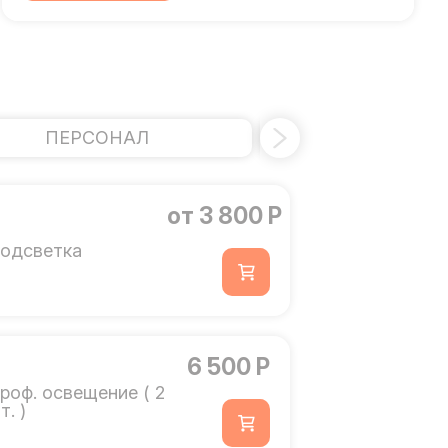
ПЕРСОНАЛ
ДОПОЛНИТ
от 3 800 Р
одсветка
6 500 Р
роф. освещение ( 2
т. )