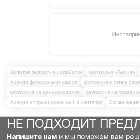
Инстапри
Золотая фотозона из пайеток
Фотозона «Весна»
Аренда фотозоны из шаров
Фотозона в стиле бар
Фотозона на день рождения
Фотозона на праздни
Аренда аттракционов на 1-е сентября
Организация
НЕ ПОДХОДИТ ПРЕД
Напишите нам
и мы поможем вам реш