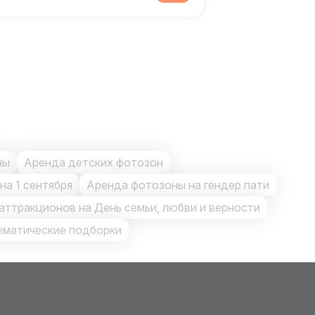
ны
Аренда детских фотозон
на 1 сентября
Аренда фотозоны на гендер пати
аттракционов на День семьи, любви и верности
ематические подборки