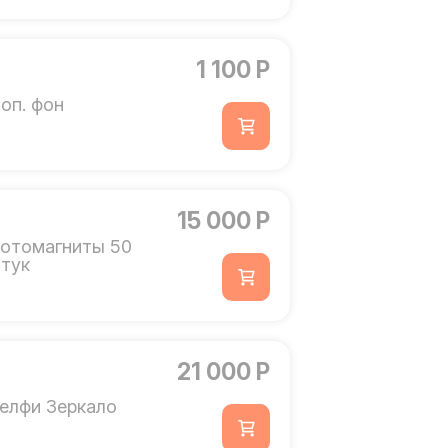
1 100 Р
оп. фон
15 000 Р
отомагниты 50
тук
21 000 Р
елфи Зеркало