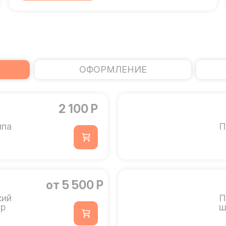
ОФОРМЛЕНИЕ
2 100 Р
мпа
П
от 5 500 Р
кий
П
ор
ш