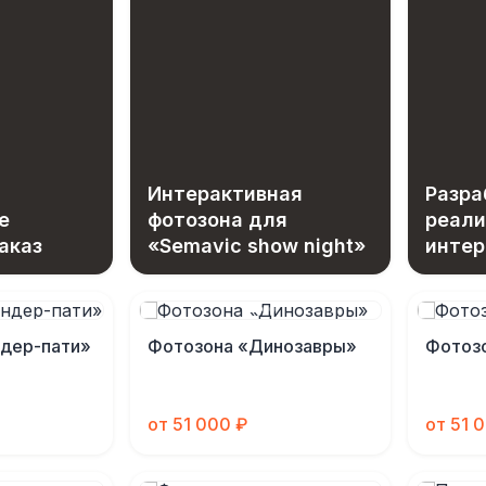
Интерактивная
Разра
е
фотозона для
реали
аказ
«Semavic show night»
интер
фотоз
возм
ндер-пати»
Фотозона «Динозавры»
Фотоз
от 51 000 ₽
от 51 