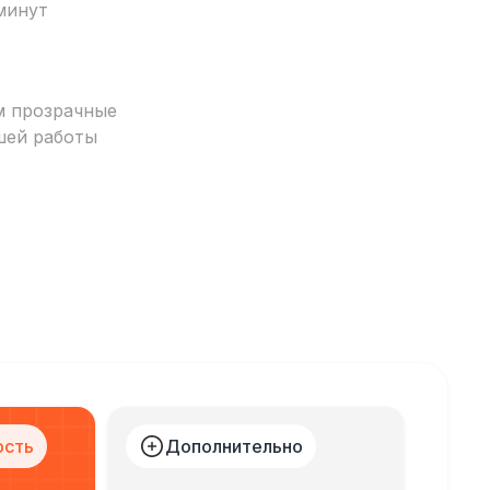
минут
м прозрачные
шей работы
ость
Дополнительно