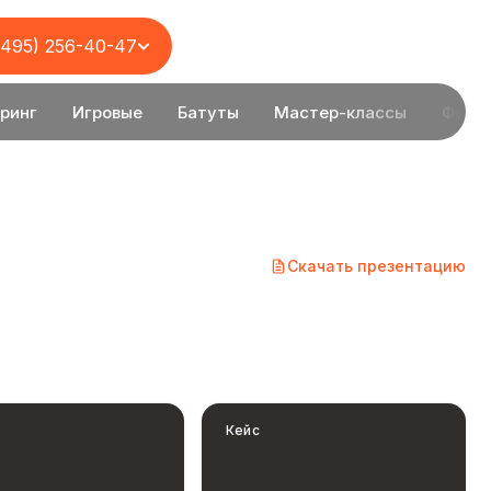
(495) 256-40-47
ринг
Игровые
Батуты
Мастер-классы
Фото
Скачать презентацию
Кейс