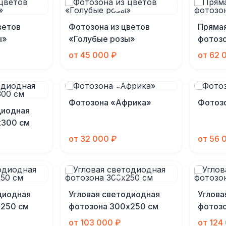
ветов
Фотозона из цветов
Пряма
ы»
«Голубые розы»
фотоз
от 45 000 ₽
от 62 
Фотозона «Африка»
Фотоз
диодная
х300 см
от 32 000 ₽
от 56 
диодная
Угловая светодиодная
Углова
х250 см
фотозона 300х250 см
фотоз
от 103 000 ₽
от 124