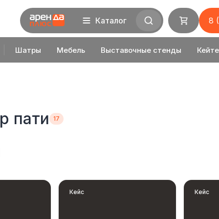
Каталог
8 
Шатры
Мебель
Выставочные стенды
Кейте
р пати
Кейс
Кейс