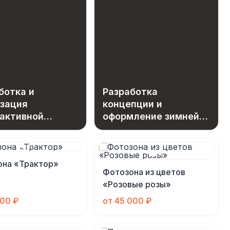
ботка и
Разработка
зация
концепции и
активной
оформление зимней
оны «Вселенная
фотозоны в лофте
ожностей»
она «Трактор»
Фотозона из цветов
«Розовые розы»
000 ₽
от 45 000 ₽