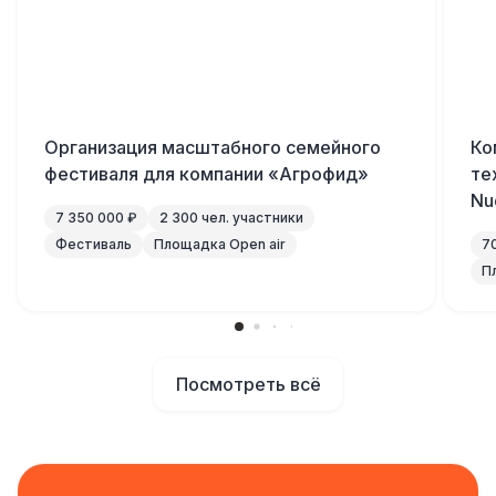
Организация масштабного семейного
Ко
фестиваля для компании «Агрофид»
те
Nu
7 350 000 ₽
2 300 чел. участники
Фестиваль
Площадка Open air
7
П
Посмотреть всё