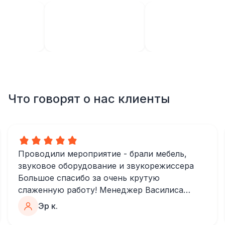
Что говорят о нас клиенты
Проводили мероприятие - брали мебель,
звуковое оборудование и звукорежиссера
Большое спасибо за очень крутую
слаженную работу! Менеджер Василиса
очень быстро и качественно обрабатывала
Эр к.
все запросы, пошла навстречу во многих