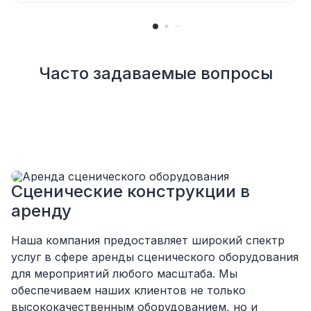
моментах
Отдельное спасибо звукорежиссеру
Александру, все тревоги сгладились
благодаря его работе и человечности :)
Все приехало вовремя, в хорошем
Часто задаваемые вопросы
состоянии. Ребята сами все поставили,
посоветовали как лучше расположить и
аккуратно сложили провода так, что их
почти не было видно!
Однозначно будем работать с этим
подрядчиком еще раз :)
Сценические конструкции в
аренду
Наша компания предоставляет широкий спектр
услуг в сфере аренды сценического оборудования
для мероприятий любого масштаба. Мы
обеспечиваем наших клиентов не только
высококачественным оборудованием, но и