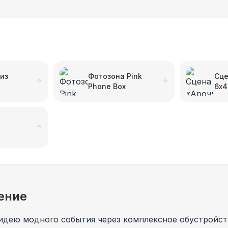
из
Фотозона Pink
Сце
Phone Box
6x4
ение
идею модного события через комплексное обустройст