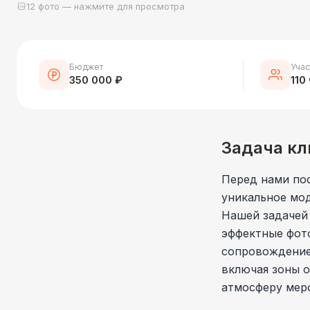
12 фото — нажмите для просмотра
Бюджет
Учас
350 000 ₽
110
Задача кл
Перед нами пос
уникальное мод
Нашей задачей
эффектные фото
сопровождение,
включая зоны 
атмосферу меро