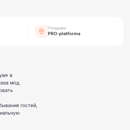
Площадка
PRO-platforma
ум» в
аза мод.
овать
бывания гостей,
миальную