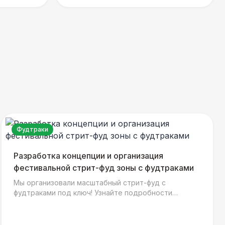
Фудтраки
Разработка концепции и организация
фестивальной стрит-фуд зоны с фудтраками
Мы организовали масштабный стрит-фуд с
фудтраками под ключ! Узнайте подробности
проекта, особенности меню и как мы создали
атмосферу настоящего гастрономического
фестиваля для гостей!