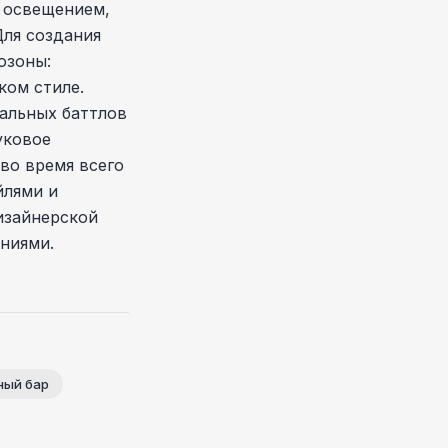
 освещением,
ля создания
озоны:
ком стиле.
альных баттлов
уковое
во время всего
йлями и
изайнерской
ниями.
ный бар