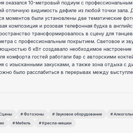
ия оказался 10-метровый подиум с профессиональным
 отличную видимость дефиле из любой точки зала. Д
я моментов были установлены две тематические фот
вая композиция и розовая телефонная будка в английс
ространство трансформировалось в сцену для танцев
метра с профессиональным покрытием. Световое и зв
мощностью 6 кВт создавало необходимое настроение 
ля комфорта гостей работали бар с авторскими кокте
я с изысканными закусками, а также зона отдыха с д
ожно было расслабиться в перерывах между выступле
 Сцены
# Фотозоны
# Звуковое оборудование
# Алкоголь
ню
# Мебель
# Кресла-мешки