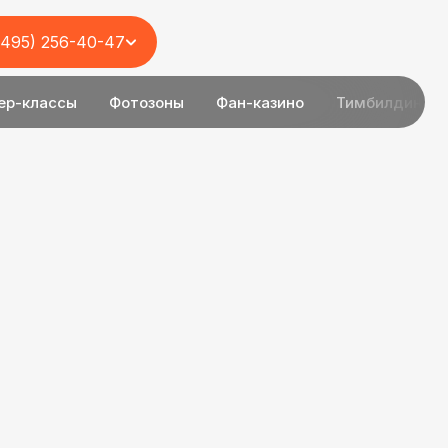
(495) 256-40-47
ер-классы
Фотозоны
Фан-казино
Тимбилдинг