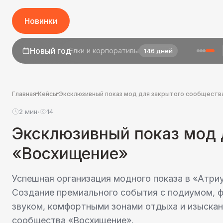
Новинки
Новый год
Ёлки и корпоративы
146 дней
1 сентября
День знаний
24 дня
Главная
Кейсы
Эксклюзивный показ мод для закрытого сообществ
2 мин
14
•
Эксклюзивный показ мод 
«Восхищение»
Успешная организация модного показа в «Атри
Создание премиального события с подиумом, ф
звуком, комфортными зонами отдыха и изыскан
сообщества «Восхищение».