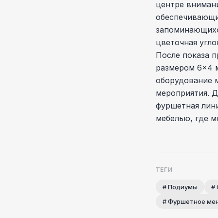
центре вниман
обеспечивающий
запоминающихс
цветочная угло
После показа п
размером 6×4 
оборудование 
мероприятия. Д
фуршетная лини
мебелью, где м
ТЕГИ
# Подиумы
#
# Фуршетное ме