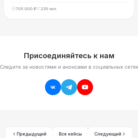
Узнайте, как мы создали сказочную подводную
атмосферу, обеспечили площадку шатрами и
705 000 ₽
235 чел.
мебелью, и развлекли гостей фестиваля!
Присоединяйтесь к нам
Следите за новостями и анонсами в социальных сетя
Предыдущий
Все кейсы
Следующий