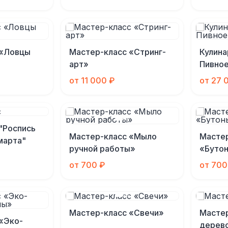
 «Ловцы
Мастер-класс «Стринг-
Кулина
арт»
Пивно
от 11 000 ₽
от 27 
"Роспись
Мастер-класс «Мыло
Масте
марта"
ручной работы»
«Буто
от 700 ₽
от 700
Мастер-класс «Свечи»
Мастер
«Эко-
дерев