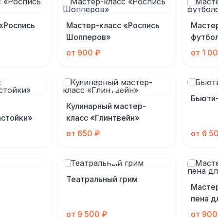
«Роспись
Мастер-класс «Роспись
Мастер
Шопперов»
футбо
от 900 ₽
от 1 0
Бьюти
Кулинарный мастер-
астойки»
класс «Глинтвейн»
от 650 ₽
от 6 5
Театральный грим
Мастер
пена д
от 9 500 ₽
от 900