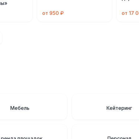
ны»
от 950 ₽
от 17 
Мебель
Кейтеринг
Аренда площадок
Персонал