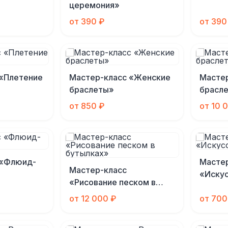
церемония»
от 390 ₽
от 390
 «Плетение
Мастер-класс «Женские
Масте
браслеты»
брасл
от 850 ₽
от 10 
 «Флюид-
Масте
Мастер-класс
«Иску
«Рисование песком в
бутылках»
от 12 000 ₽
от 700