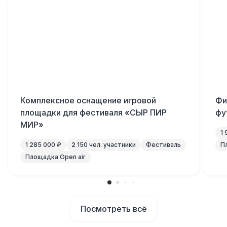
Комплексное оснащение игровой
Фи
площадки для фестиваля «СЫР ПИР
фу
МИР»
1
1 285 000 ₽
2 150 чел. участники
Фестиваль
П
Площадка Open air
Посмотреть всё