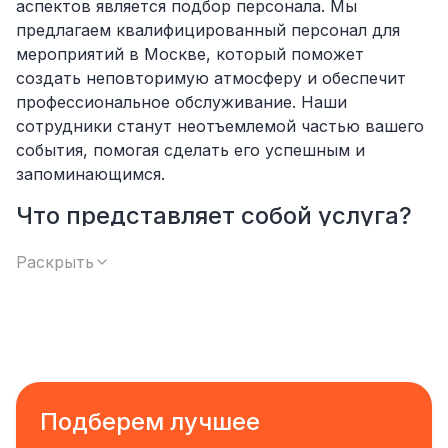
аспектов является подбор персонала. Мы
предлагаем квалифицированный персонал для
мероприятий в Москве, который поможет
создать неповторимую атмосферу и обеспечит
профессиональное обслуживание. Наши
сотрудники станут неотъемлемой частью вашего
события, помогая сделать его успешным и
запоминающимся.
Что представляет собой услуга?
Мы предоставляем широкий спектр персонала на
Раскрыть
мероприятия, от промоутеров до технических
специалистов и аниматоров. Каждый из наших
сотрудников имеет опыт работы на различных
типах событий, будь то выставки, свадьбы,
корпоративы или акции.
Что может входить в услугу?
Подберем лучшее