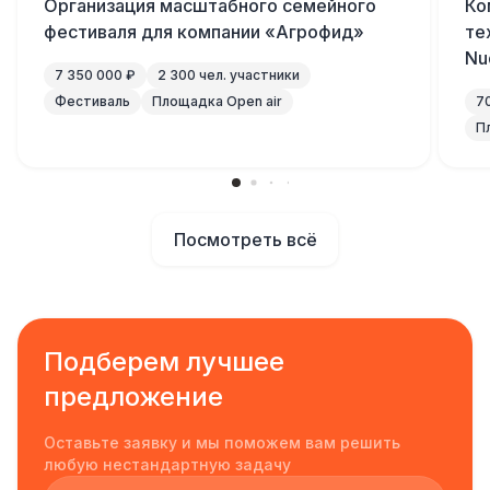
Организация масштабного семейного
Ко
фестиваля для компании «Агрофид»
те
Nu
7 350 000 ₽
2 300 чел. участники
Фестиваль
Площадка Open air
7
П
Посмотреть всё
Подберем лучшее
предложение
Оставьте заявку и мы поможем вам решить
любую нестандартную задачу