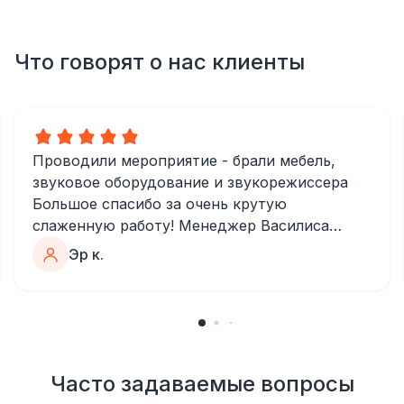
Что говорят о нас клиенты
Проводили мероприятие - брали мебель,
звуковое оборудование и звукорежиссера
Большое спасибо за очень крутую
слаженную работу! Менеджер Василиса
очень быстро и качественно обрабатывала
Эр к.
все запросы, пошла навстречу во многих
моментах
Отдельное спасибо звукорежиссеру
Александру, все тревоги сгладились
благодаря его работе и человечности :)
Все приехало вовремя, в хорошем
Часто задаваемые вопросы
состоянии. Ребята сами все поставили,