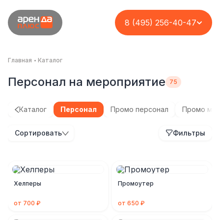
8 (495) 256-40-47
Главная
Каталог
Персонал на мероприятие
Каталог
Персонал
Промо персонал
Промо мо
Сортировать
Фильтры
Хелперы
Промоутер
от 700 ₽
от 650 ₽