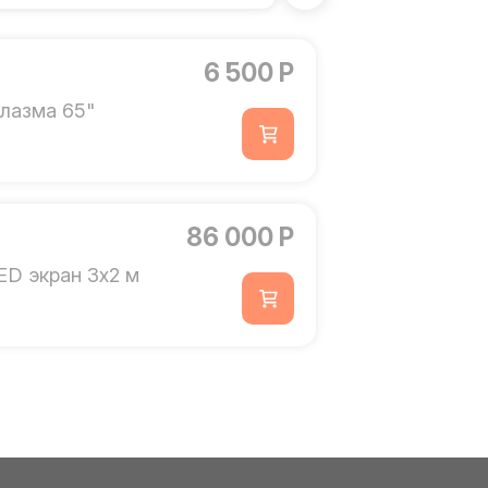
6 500 Р
лазма 65"
86 000 Р
ED экран 3х2 м