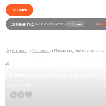
Новинки
1 сентября
День знаний
26 дней
>
Каталог
>
Персонал
>
Промо модели на выставку
ПРОМО МОДЕЛИ НА 
Минимальная рабочая смена — 8 ча
Арт.: 1932F