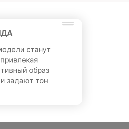
НДА
модели станут
 привлекая
итивный образ
ни задают тон