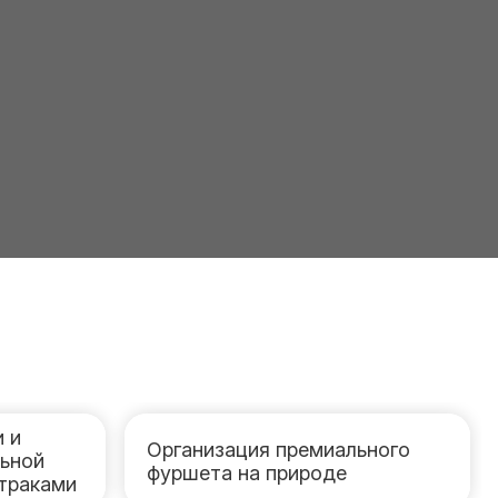
 и
Организация премиального
льной
фуршета на природе
дтраками