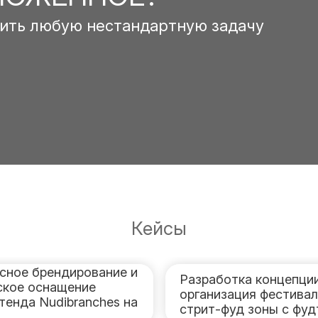
ить любую нестандартную задачу
Кейсы
сное брендирование и
Разработка концепции
ское оснащение
организация фестива
тенда Nudibranches на
стрит-фуд зоны с фу