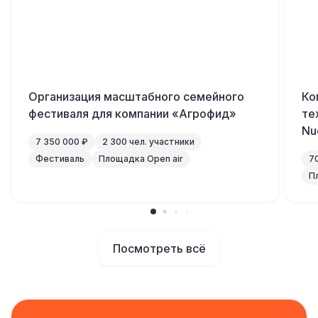
Организация масштабного семейного
Ко
фестиваля для компании «Агрофид»
те
Nu
7 350 000 ₽
2 300 чел. участники
Фестиваль
Площадка Open air
7
П
Посмотреть всё