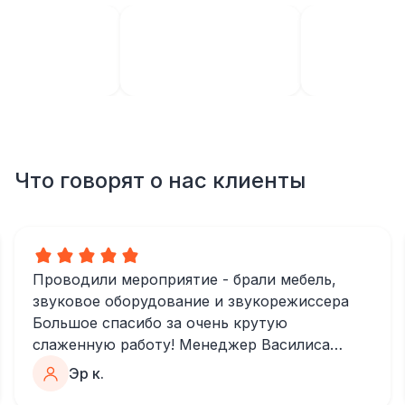
Что говорят о нас клиенты
Проводили мероприятие - брали мебель,
звуковое оборудование и звукорежиссера
Большое спасибо за очень крутую
слаженную работу! Менеджер Василиса
очень быстро и качественно обрабатывала
Эр к.
все запросы, пошла навстречу во многих