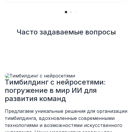
моментах
Отдельное спасибо звукорежиссеру
Александру, все тревоги сгладились
благодаря его работе и человечности :)
Все приехало вовремя, в хорошем
Часто задаваемые вопросы
состоянии. Ребята сами все поставили,
посоветовали как лучше расположить и
аккуратно сложили провода так, что их
почти не было видно!
Однозначно будем работать с этим
подрядчиком еще раз :)
Тимбилдинг с нейросетями:
погружение в мир ИИ для
развития команд
Предлагаем уникальные решения для организации
тимбилдинга, вдохновленные современными
технологиями и возможностями искусственного