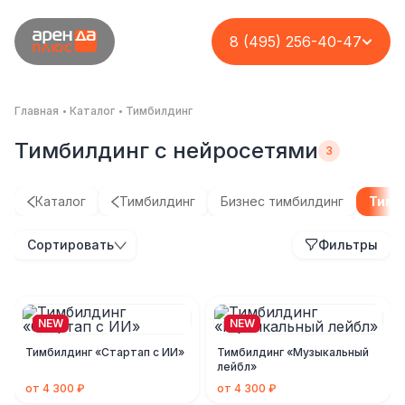
8 (495) 256-40-47
Главная
Каталог
Тимбилдинг
Тимбилдинг с нейросетями
Каталог
Тимбилдинг
Бизнес тимбилдинг
Тимб
Сортировать
Фильтры
NEW
NEW
Тимбилдинг «Стартап с ИИ»
Тимбилдинг «Музыкальный
лейбл»
от 4 300 ₽
от 4 300 ₽