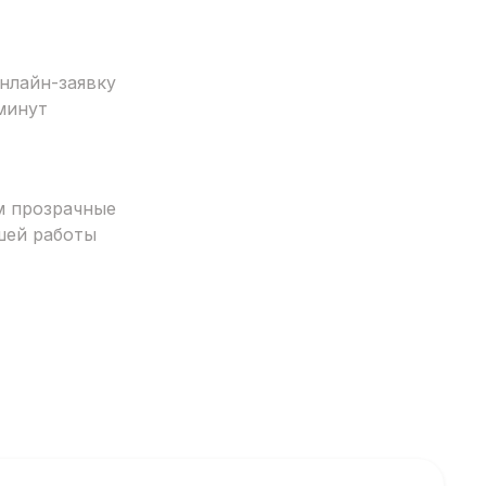
нлайн-заявку
минут
м прозрачные
шей работы