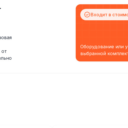
т
Входит в стоим
зовая
Оборудование или у
 от
выбранной комплек
ельно