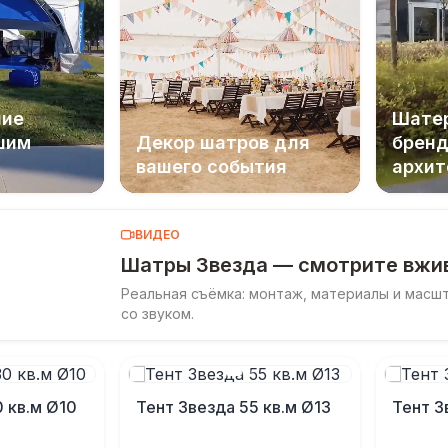
ние
Шатер
шим
Декор шатров для
бренд
вашего события
архит
ВИДЕО
Шатры Звезда — смотрите вжи
Реальная съёмка: монтаж, материалы и масш
со звуком.
 кв.м Ø10
Тент Звезда 55 кв.м Ø13
Тент З