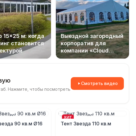
 15×25 м: когда
Выездной загородный
инг становится
корпоратив для
ектурой
компании «Cloud
Networks»
вую
Смотреть видео
таб. Нажмите, чтобы посмотреть
ХИТ
везда 90 кв.м Ø16
Тент Звезда 110 кв.м