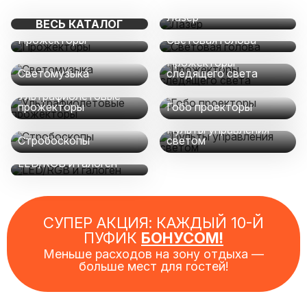
Лазер
ВЕСЬ КАТАЛОГ
Прожекторы
Световая голова
Прожекторы
Светомузыка
следящего света
Ультрафиолетовые
прожекторы
Гобо проекторы
Пульты управления
Стробоскопы
светом
LED/RGB и галоген
СУПЕР АКЦИЯ: КАЖДЫЙ 10-Й
ПУФИК
БОНУСОМ!
Меньше расходов на зону отдыха —
больше мест для гостей!