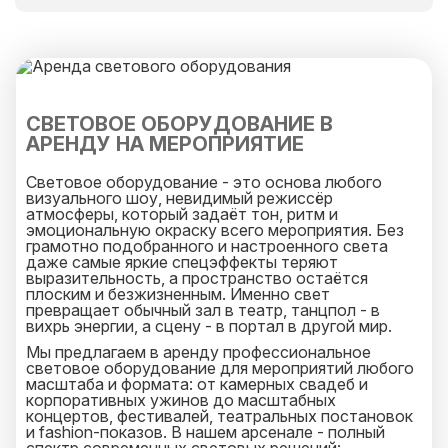
альтернатива есть всегда.
Мы обожаем ценить время наших клиентов.
И специально для Вас мы закрепим персонального
менеджера, который оперативно ответит на
любой ваш запрос и будет на связи 25 часов в
сутки.
СВЕТОВОЕ ОБОРУДОВАНИЕ В
АРЕНДУ НА МЕРОПРИЯТИЕ
Световое оборудование - это основа любого
визуального шоу, невидимый режиссёр
атмосферы, который задаёт тон, ритм и
эмоциональную окраску всего мероприятия. Без
грамотно подобранного и настроенного света
даже самые яркие спецэффекты теряют
выразительность, а пространство остаётся
плоским и безжизненным. Именно свет
превращает обычный зал в театр, танцпол - в
вихрь энергии, а сцену - в портал в другой мир.
Мы предлагаем в аренду профессиональное
световое оборудование для мероприятий любого
масштаба и формата: от камерных свадеб и
корпоративных ужинов до масштабных
концертов, фестивалей, театральных постановок
и fashion-показов. В нашем арсенале - полный