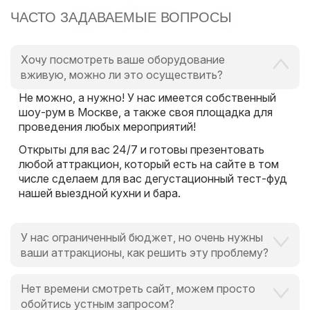
ЧАСТО ЗАДАВАЕМЫЕ ВОПРОСЫ
Хочу посмотреть ваше оборудование
вживую, можно ли это осуществить?
Не можно, а нужно! У нас имеется собственный
шоу-рум в Москве, а также своя площадка для
проведения любых мероприятий!
Открыты для вас 24/7 и готовы презентовать
любой аттракцион, который есть на сайте в том
числе сделаем для вас дегустационный тест-фуд
нашей выездной кухни и бара.
У нас ограниченный бюджет, но очень нужны
ваши аттракционы, как решить эту проблему?
Это вообще не проблема для нас и для Вас,
Нет времени смотреть сайт, можем просто
поскольку мы всегда идем навстречу и готовы
обойтись устным запросом?
выручить в любой ситуации, поскольку