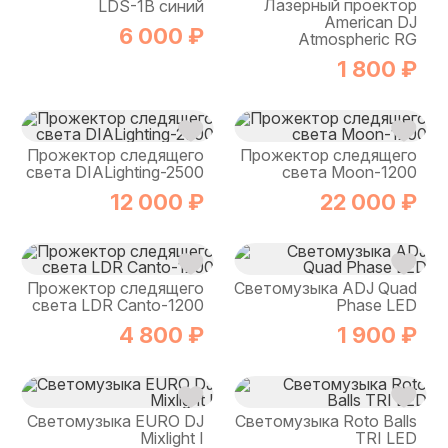
Лазерный проектор
LDS-1B синий
American DJ
6 000 ₽
Atmospheric RG
1 800 ₽
Прожектор следящего
Прожектор следящего
света DIALighting-2500
света Moon-1200
12 000 ₽
22 000 ₽
Прожектор следящего
Светомузыка ADJ Quad
света LDR Canto-1200
Phase LED
4 800 ₽
1 900 ₽
Светомузыка EURO DJ
Светомузыка Roto Balls
Mixlight I
TRI LED