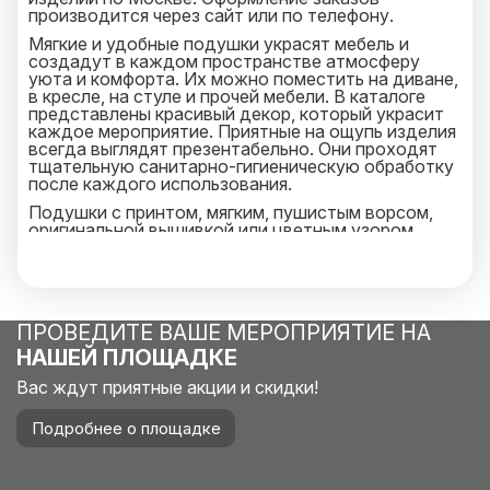
производится через сайт или по телефону.
Мягкие и удобные подушки украсят мебель и
создадут в каждом пространстве атмосферу
уюта и комфорта. Их можно поместить на диване,
в кресле, на стуле и прочей мебели. В каталоге
представлены красивый декор, который украсит
каждое мероприятие. Приятные на ощупь изделия
всегда выглядят презентабельно. Они проходят
тщательную санитарно-гигиеническую обработку
после каждого использования.
Подушки с принтом, мягким, пушистым ворсом,
оригинальной вышивкой или цветным узором
великолепно дополнят мягкую мебель. На них
приятно облокотиться и приятно отдохнуть.
Декор сделает помещение или уличный интерьер
более гармоничным. Аутентичные текстильные
изделия отлично впишутся в каждое
ПРОВЕДИТЕ ВАШЕ МЕРОПРИЯТИЕ НА
пространство. Благодаря качественному
текстилю изделия можно использовать в уличных
НАШЕЙ ПЛОЩАДКЕ
условиях в любой сезон.
Вас ждут приятные акции и скидки!
Преимущества аренды декоративных подушек:
стильный универсальный дизайн;
Подробнее о площадке
невысокая цена и оперативная доставка;
устойчивость к намоканию и загрязнениям;
большой выбор оттенков и размеров;
возможность продления проката.