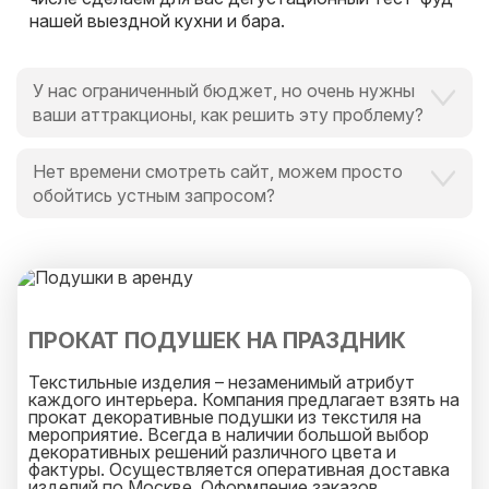
нашей выездной кухни и бара.
У нас ограниченный бюджет, но очень нужны
ваши аттракционы, как решить эту проблему?
Это вообще не проблема для нас и для Вас,
Нет времени смотреть сайт, можем просто
поскольку мы всегда идем навстречу и готовы
обойтись устным запросом?
выручить в любой ситуации, поскольку
альтернатива есть всегда.
Мы обожаем ценить время наших клиентов.
И специально для Вас мы закрепим персонального
менеджера, который оперативно ответит на
любой ваш запрос и будет на связи 25 часов в
сутки.
ПРОКАТ ПОДУШЕК НА ПРАЗДНИК
Текстильные изделия – незаменимый атрибут
каждого интерьера. Компания предлагает взять на
прокат декоративные подушки из текстиля на
мероприятие. Всегда в наличии большой выбор
декоративных решений различного цвета и
фактуры. Осуществляется оперативная доставка
изделий по Москве. Оформление заказов