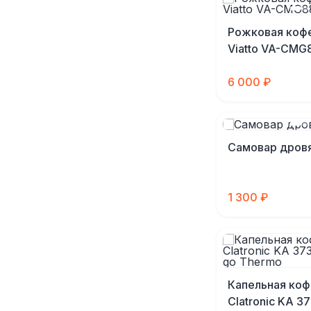
Рожковая коф
Viatto VA-CMG
6 000 ₽
Самовар дровя
1 300 ₽
Капельная коф
Clatronic KA 3