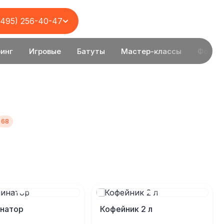
(495) 256-40-47
инг
Игровые
Батуты
Мастер-классы
Фотоз
инатор
Кофейник 2 л