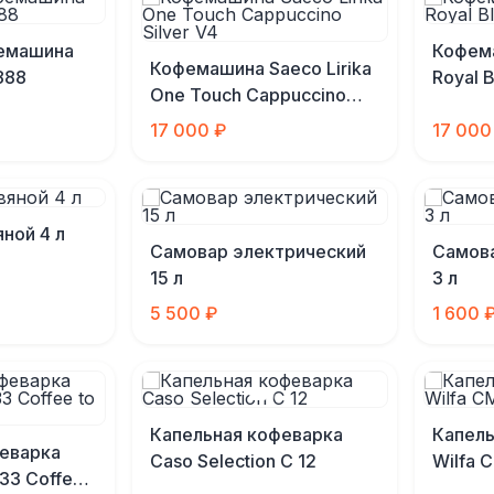
емашина
Кофем
Кофемашина Saeco Lirika
888
Royal 
One Touch Cappuccino
Silver V4
17 000 ₽
17 000
ной 4 л
Самовар электрический
Самова
15 л
3 л
5 500 ₽
1 600 
Капельная кофеварка
Капель
еварка
Caso Selection C 12
Wilfa 
733 Coffee