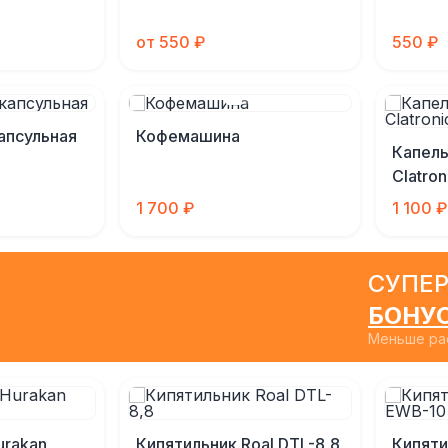
от 550 ₽
550 ₽
апсульная
Кофемашина
Капель
Clatro
1 700 ₽
1 100 ₽
СУПЕР
БОНУ
Меньше рас
urakan
Кипятильник Roal DTL-8,8
Кипяти