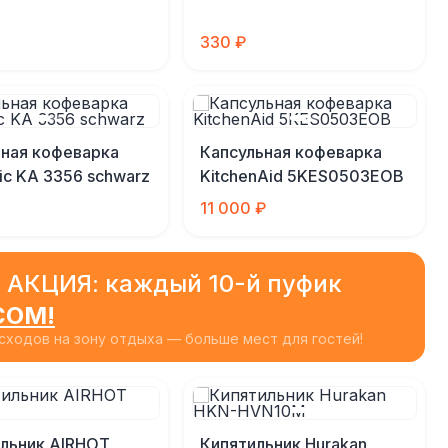
330 ₽
ная кофеварка
Капсульная кофеварка
nic KA 3356 schwarz
KitchenAid 5KES0503EOB
11 000 ₽
 АКЦИЯ: каждый 10-й пуфик
СОМ!
ходов на зону отдыха — больше мест для гостей!
льник AIRHOT
Кипятильник Hurakan