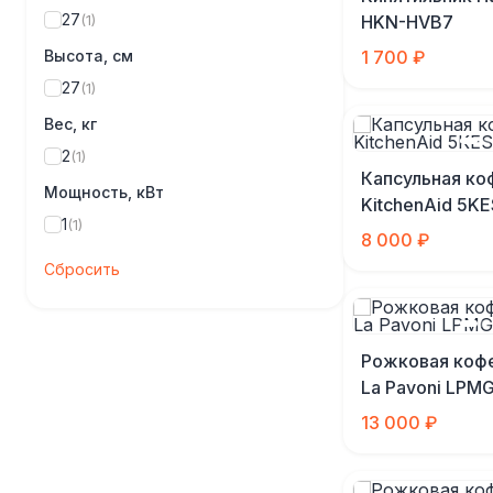
27
(1)
HKN-HVB7
Высота, см
1 700 ₽
27
(1)
Вес, кг
2
(1)
Капсульная ко
Мощность, кВт
KitchenAid 5
1
(1)
8 000 ₽
Сбросить
Рожковая коф
La Pavoni LP
13 000 ₽