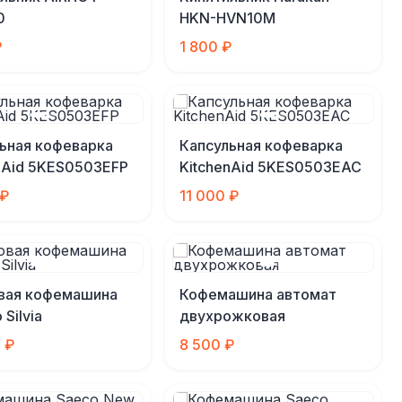
0
HKN-HVN10M
₽
1 800 ₽
ьная кофеварка
Капсульная кофеварка
nAid 5KES0503EFP
KitchenAid 5KES0503EAC
 ₽
11 000 ₽
вая кофемашина
Кофемашина автомат
 Silvia
двухрожковая
 ₽
8 500 ₽