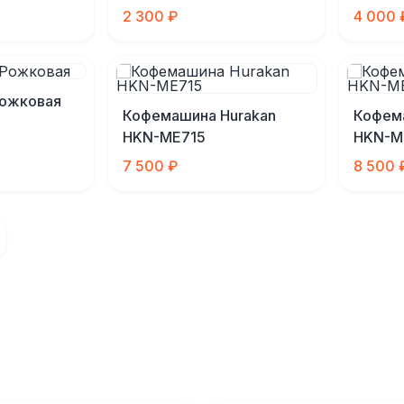
2 300 ₽
4 000 
ожковая
Кофемашина Hurakan
Кофем
HKN-ME715
HKN-M
7 500 ₽
8 500 