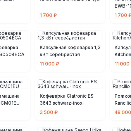
EWB-1
1 700 ₽
1 700 
феварка
Капсульная кофеварка 1,3
Капсул
KES0504ECA
кВт серебристая
Kitche
11 000 ₽
11 000
емашина
Кофеварка Clatronic ES
Рожко
MGCM01EU
3643 schwarz-inox
Rancilio
3 500 ₽
48 000