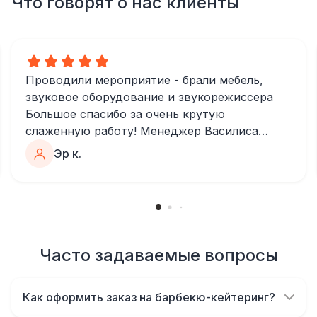
Что говорят о нас клиенты
Проводили мероприятие - брали мебель,
звуковое оборудование и звукорежиссера
Большое спасибо за очень крутую
слаженную работу! Менеджер Василиса
очень быстро и качественно обрабатывала
Эр к.
все запросы, пошла навстречу во многих
моментах
Отдельное спасибо звукорежиссеру
Александру, все тревоги сгладились
благодаря его работе и человечности :)
Все приехало вовремя, в хорошем
Часто задаваемые вопросы
состоянии. Ребята сами все поставили,
посоветовали как лучше расположить и
Как оформить заказ на барбекю-кейтеринг?
аккуратно сложили провода так, что их
Вы можете оставить заявку на сайте или