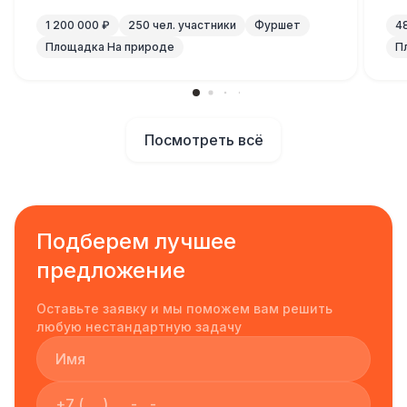
1 200 000 ₽
250 чел. участники
Фуршет
4
Площадка На природе
П
Посмотреть всё
Подберем лучшее
предложение
Оставьте заявку и мы поможем вам решить
любую нестандартную задачу