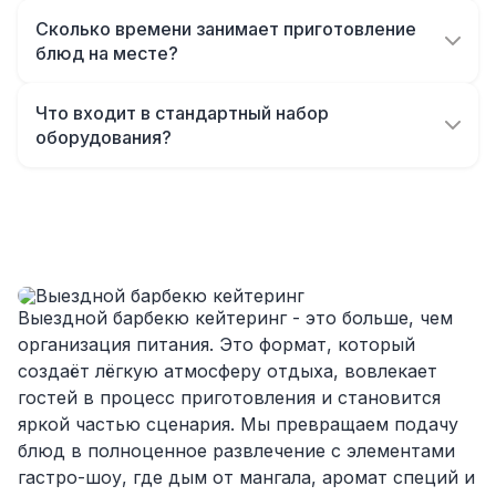
почти не было видно!
связаться с менеджером по телефону. Мы
Однозначно будем работать с этим
Сколько времени занимает приготовление
уточним детали - дату, место, количество
блюд на месте?
подрядчиком еще раз :)
гостей и предпочтения по меню. После
В зависимости от объёма меню,
согласования вы получите готовое
приготовление занимает от 1 до 3 часов.
Что входит в стандартный набор
предложение и смету. В день мероприятия
Наши повара приезжают заранее, чтобы все
оборудования?
команда выезжает заранее и готовит всё под
основные блюда были готовы к нужному
Мы можем предоставить гриль, мангал,
ключ.
времени.
столы, тенты (при необходимости), посуду,
сервировку и выездную станцию
приготовления. Всё оборудование проходит
санитарную обработку и готово к работе на
любой площадке. Также предусмотрены все
Выездной барбекю кейтеринг - это больше, чем
элементы безопасности, включая
организация питания. Это формат, который
огнетушители.
создаёт лёгкую атмосферу отдыха, вовлекает
гостей в процесс приготовления и становится
яркой частью сценария. Мы превращаем подачу
блюд в полноценное развлечение с элементами
гастро-шоу, где дым от мангала, аромат специй и