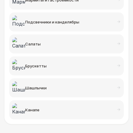
Мармиты и гастроемкости
Подсвечники и канделябры
Салаты
Брускетты
Шашлычки
Канапе