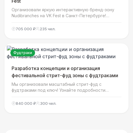
Fest
Организовали яркую интерактивную бренд-зону
Nudibranches на VK Fest в Санкт-Петербурге!
Узнайте, как мы создали сказочную подводную
атмосферу, обеспечили площадку шатрами и
705 000 ₽
235 чел.
мебелью, и развлекли гостей фестиваля!
Фудтраки
Разработка концепции и организация
фестивальной стрит-фуд зоны с фудтраками
Мы организовали масштабный стрит-фуд с
фудтраками под ключ! Узнайте подробности
проекта, особенности меню и как мы создали
атмосферу настоящего гастрономического
840 000 ₽
300 чел.
фестиваля для гостей!