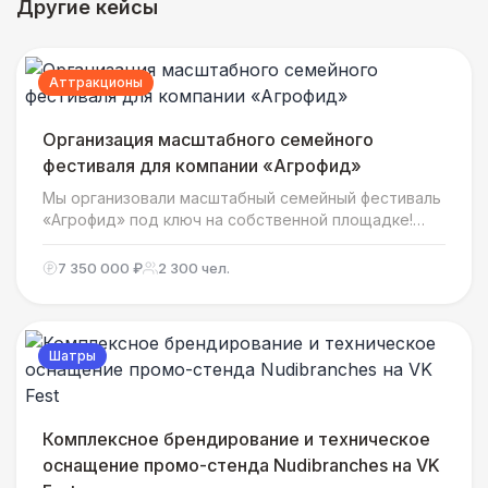
Другие кейсы
Аттракционы
Организация масштабного семейного
фестиваля для компании «Агрофид»
Мы организовали масштабный семейный фестиваль
«Агрофид» под ключ на собственной площадке!
Узнайте подробности яркого события,
особенности организации и как мы создали
7 350 000 ₽
2 300 чел.
атмосферу настоящего праздника для всей семьи!
Шатры
Комплексное брендирование и техническое
оснащение промо-стенда Nudibranches на VK