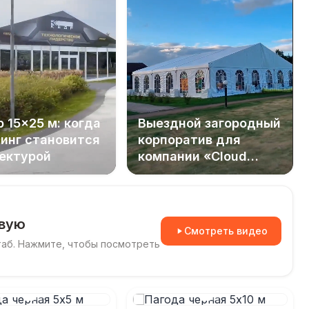
 15×25 м: когда
Выездной загородный
инг становится
корпоратив для
ектурой
компании «Cloud
Networks»
ивую
Смотреть видео
таб. Нажмите, чтобы посмотреть