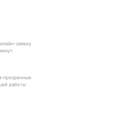
нлайн-заявку
минут
м прозрачные
шей работы