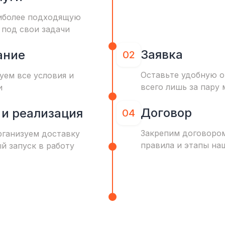
иболее подходящую
 под свои задачи
Заявка
ание
02
Оставьте удобную о
уем все условия и
всего лишь за пару 
и
Договор
 и реализация
04
Закрепим договоро
рганизуем доставку
правила и этапы на
ый запуск в работу