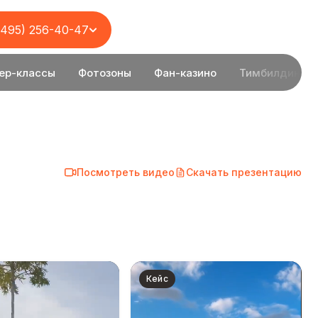
(495) 256-40-47
ер-классы
Фотозоны
Фан-казино
Тимбилдинг
Посмотреть видео
Скачать презентацию
Кейс