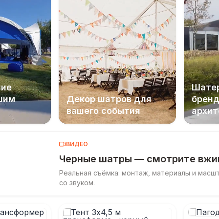
ние
Шатер
шим
Декор шатров для
бренд
вашего события
архит
ВИДЕО
Черные шатры — смотрите вж
Реальная съёмка: монтаж, материалы и масш
со звуком.