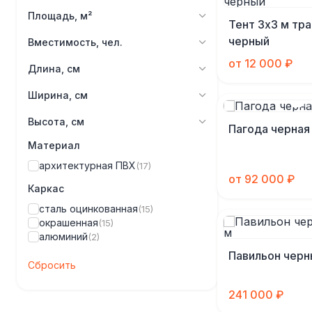
Площадь, м²
Тент 3х3 м тр
черный
Вместимость, чел.
от 12 000 ₽
Длина, см
Ширина, см
Высота, см
Пагода черная
Материал
архитектурная ПВХ
(17)
от 92 000 ₽
Каркас
сталь оцинкованная
(15)
окрашенная
(15)
алюминий
(2)
Павильон черн
Сбросить
241 000 ₽