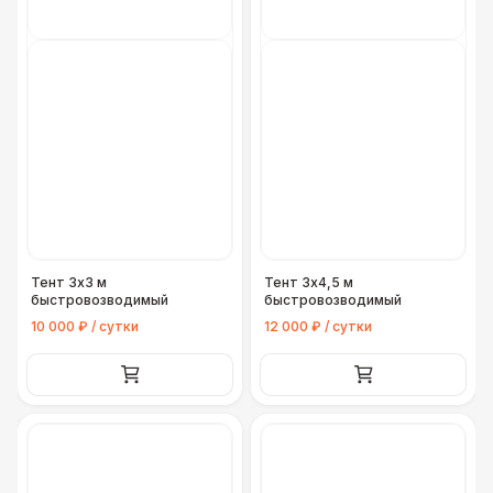
ТРАНСПОРТ
Легковая машина (Трансфер)
4 300 Р
Легковая машина (Доставка)
6 000 Р
Грузовая машина (Газель, портер)
8 500 Р
Грузовая машина (Гидроборт 4 м. до 2
18 000 Р
тонн)
Тент 3х3 м
Тент 3х4,5 м
быстровозводимый
быстровозводимый
Грузовая машина (Фура 6 м. до 5 тонн)
30 000 Р
10 000 ₽ / сутки
12 000 ₽ / сутки
Грузовая машина (Фура 7-8 м. до 5
35 000 Р
тонн)
Грузовая машина (Фура 9 м. до 10 тонн)
40 000 Р