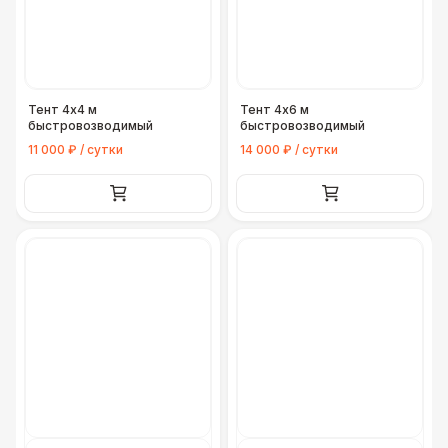
ДОПОЛНИТЕЛЬНО
Конус дорожный
170 Р
Тент 4х4 м
Тент 4х6 м
быстровозводимый
быстровозводимый
Подставка для огнетушителя
270 Р
11 000 ₽ / сутки
14 000 ₽ / сутки
Урна
550 Р
Огнетушители
1 000 Р
Указатель А3
1 100 Р
Санитайзер (100 чел.)
1 450 Р