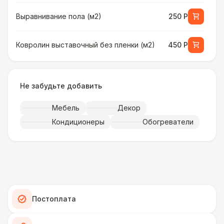
Выравнивание пола (м2)
250 Р
Ковролин выставочный без пленки (м2)
450 Р
Ковролин выставочный в пленке (м2)
500 Р
Не забудьте добавить
Искусственная трава (м2)
490 Р
Мебель
Декор
Кондиционеры
Обогреватели
Фанера «Бакелит» + брус (м2)
490 Р
Ламинат
600 Р
Линолеум
950 Р
Постоплата
Террасная доска (м2)
1 200 Р