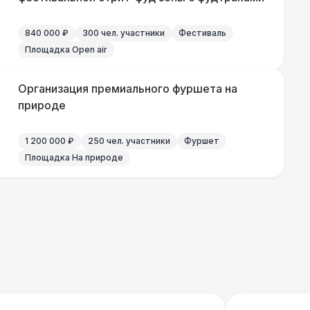
800 Р
В корзину
840 000 ₽
300 чел. участники
Фестиваль
 100 Р
В корзину
Площадка Open air
 100 Р
В корзину
Организация премиального фуршета на
природе
1 200 000 ₽
250 чел. участники
Фуршет
500 Р
В корзину
Площадка На природе
000 Р
В корзину
 300 Р
В корзину
400 Р
В корзину