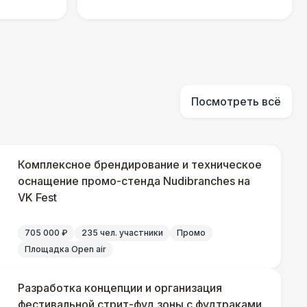
000 Р
В корзину
280 Р
В корзину
Посмотреть всё
700 Р
В корзину
Комплексное брендирование и техническое
оснащение промо-стенда Nudibranches на
750 Р
В корзину
VK Fest
800 Р
В корзину
705 000 ₽
235 чел. участники
Промо
Площадка Open air
800 Р
В корзину
Разработка концепции и организация
фестивальной стрит-фуд зоны с фудтраками