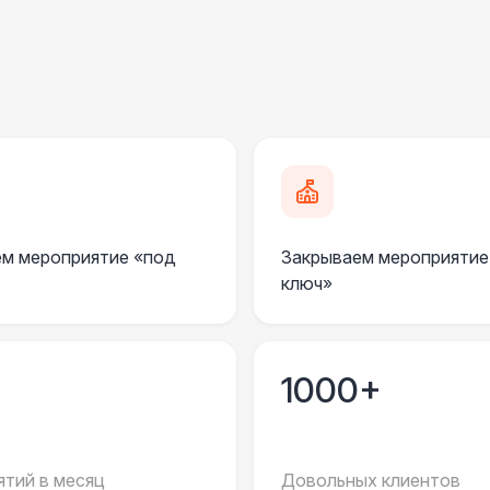
Пандус стандартный
2 
Ступеньки из бруса с ковролином
4 
ПЕРСОНАЛ
Грузчики
6 
м мероприятие «под
Закрываем мероприятие
Клининг
6 
ключ»
Монтажник шатров (смена до 12 часов)
7 
1000+
Шеф монтажник шатров (смена до 10
9 
часов)
Координатор площадки (смена до 6
15 
тий в месяц
Довольных клиентов
часов)