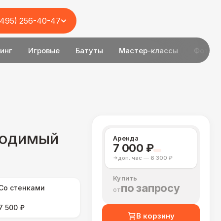
(495) 256-40-47
инг
Игровые
Батуты
Мастер-классы
Фотоз
водимый
Аренда
7 000 ₽
доп. час — 6 300 ₽
Купить
по запросу
Со стенками
от
7 500 ₽
В корзину