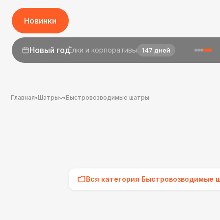
Новинки
1 сентября
День знаний
25 дней
Главная
•
Шатры
•
Быстровозводимые шатры
Вся категория Быстровозводимые 