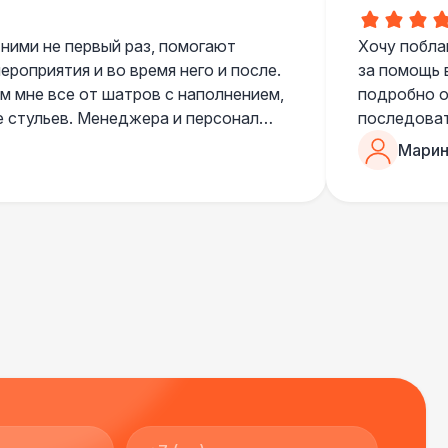
200 Р
В корзину
 ними не первый раз, помогают
Хочу побла
роприятия и во время него и после.
за помощь 
 мне все от шатров с наполнением,
подробно о
000 Р
В корзину
е стульев. Менеджера и персонал
последоват
егда подскажут что лучше взять и
Романом, о
Марин
ь люблю работать именно с ними,
«Рука с ша
нию
звонке в к
000 Р
В корзину
шампанског
приветливы
000 Р
В корзину
000 Р
В корзину
000 Р
В корзину