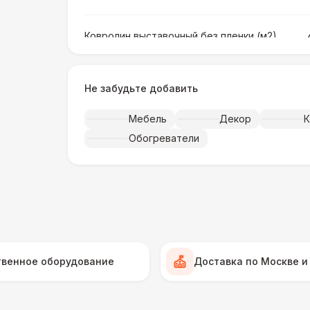
Ковролин выставочный без пленки (м2)
Ковролин выставочный в пленке (м2)
Не забудьте добавить
Мебель
Декор
К
Искусственная трава (м2)
Обогреватели
Фанера «Бакелит» + брус (м2)
Ламинат
Линолеум
твенное оборудование
Доставка по Москве и
Террасная доска (м2)
1