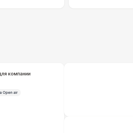
Технический Директор
27 
ОФОРМЛЕНИЕ
Подвесной декор «Флажки» (м2)
Декор в шатрах «Воздушные Шары» (м2)
для компании
Подвесной декор «Искусственные
Растения» (м2)
 Open air
Подвесной декор «Ленты» (м2)
Подвесной декор «Ретро-Гирлянды» (м2)