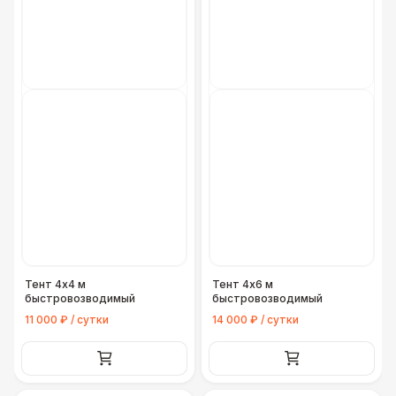
Генератор — 4 кВт
8 500 Р
Генератор — 20 кВт
26 000 Р
Генератор — 30 кВт
35 000 Р
Генератор — 50 кВт
43 000 Р
ДОПОЛНИТЕЛЬНО
Конус дорожный
170 Р
Тент 4х4 м
Тент 4х6 м
быстровозводимый
быстровозводимый
Подставка для огнетушителя
270 Р
11 000 ₽ / сутки
14 000 ₽ / сутки
Урна
550 Р