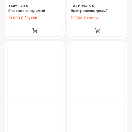
Тент 3х3 м
Тент 3х4,5 м
быстровозводимый
быстровозводимый
Грузовая машина (Фура 6 м. до 5 тонн)
30 000 Р
10 000 ₽ / сутки
12 000 ₽ / сутки
Грузовая машина (Фура 7-8 м. до 5
35 000 Р
тонн)
Грузовая машина (Фура 9 м. до 10 тонн)
40 000 Р
Вилочный погрузчик 3,5 тонн
30 000 Р
Аренда крана 25 тонн
35 000 Р
Манипулятор
22 000 Р
ЭЛЕКТРИЧЕСТВО
Кабельный трап
290 Р