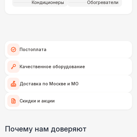
Кондиционеры
Обогреватели
Фанера «Бакелит» + брус (м2)
490 Р
Ламинат
600 Р
Линолеум
950 Р
Постоплата
Террасная доска (м2)
1 200 Р
Качественное оборудование
Пандус стандартный
2 700 Р
Доставка по Москве и МО
Ступеньки из бруса с ковролином
4 300 Р
Скидки и акции
ПЕРСОНАЛ
Грузчики
6 500 Р
Почему нам доверяют