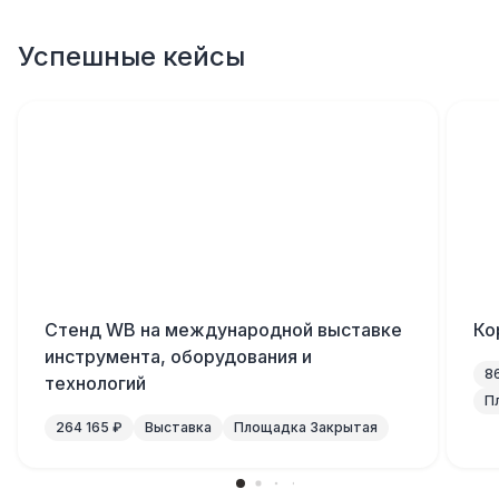
Успешные кейсы
Cтенд WB на международной выставке
Ко
инструмента, оборудования и
8
технологий
П
264 165 ₽
Выставка
Площадка Закрытая