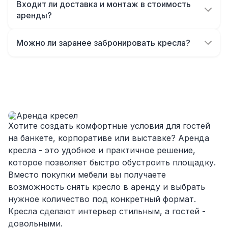
Например, аренда дизайнерских кресел стоит
Входит ли доставка и монтаж в стоимость
дороже, чем прокат стандартных офисных.
аренды?
Итоговую цену рассчитает менеджер после
Нет, базовая цена включает только мебель.
уточнения деталей.
Доставка, сборка и демонтаж
Можно ли заранее забронировать кресла?
обговариваются отдельно. Это позволяет
Конечно. Мы фиксируем заказ на выбранную
учитывать особенности площадки и
дату и резервируем нужное количество
формировать удобные условия.
мебели. Лучше бронировать заранее, чтобы
гарантировать наличие кресел в нужном
объёме.
Хотите создать комфортные условия для гостей
на банкете, корпоративе или выставке? Аренда
кресла - это удобное и практичное решение,
которое позволяет быстро обустроить площадку.
Вместо покупки мебели вы получаете
возможность снять кресло в аренду и выбрать
нужное количество под конкретный формат.
Кресла сделают интерьер стильным, а гостей -
довольными.