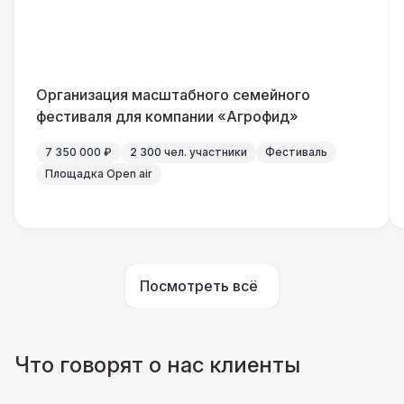
Флисовый плед
170 Р
ШАТРЫ
Организация масштабного семейного
Прилавок
6 500 Р
фестиваля для компании «Агрофид»
КОМФОРТ
7 350 000 ₽
2 300 чел. участники
Фестиваль
Шерстяной плед
Площадка Open air
240 Р
Пончо
430 Р
ШАТРЫ
Посмотреть всё
Палатка 2,5 х 2,5 м
6 500 Р
Шатер Пагода
11 000 Р
Что говорят о нас клиенты