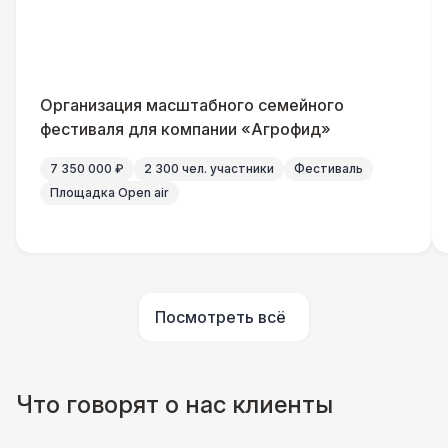
Флисовый плед
170 Р
ШАТРЫ
Организация масштабного семейного
Прилавок
6 500 Р
фестиваля для компании «Агрофид»
КОМФОРТ
7 350 000 ₽
2 300 чел. участники
Фестиваль
Шерстяной плед
Площадка Open air
240 Р
Пончо
430 Р
ШАТРЫ
Посмотреть всё
Палатка 2,5 х 2,5 м
6 500 Р
Шатер Пагода
11 000 Р
Что говорят о нас клиенты