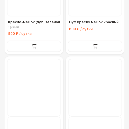
Кресло-мешок (пуф) зеленая
Пуф кресло мешок красный
трава
600 ₽ / сутки
590 ₽ / сутки