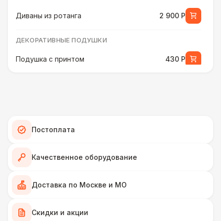
Диваны из ротанга
2 900 Р
ДЕКОРАТИВНЫЕ ПОДУШКИ
Подушка с принтом
430 Р
ПЕРСОНАЛ
Декоратор
10 000 Р
ДЕКОРАТИВНЫЕ ПОДУШКИ
Постоплата
Подушка с мягким ворсом
430 Р
Качественное оборудование
Подушка с вышивкой
550 Р
Доставка по Москве и МО
ПЕРСОНАЛ
Скидки и акции
Клининг
6 500 Р