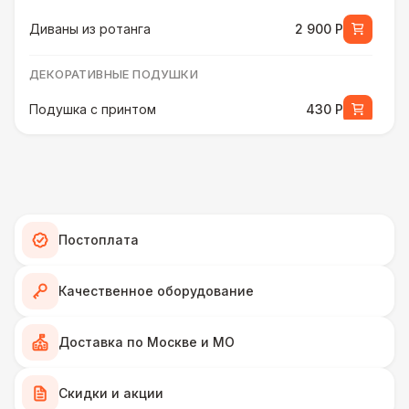
Диваны из ротанга
2 900 Р
ДЕКОРАТИВНЫЕ ПОДУШКИ
Подушка с принтом
430 Р
ПЕРСОНАЛ
Декоратор
10 000 Р
ДЕКОРАТИВНЫЕ ПОДУШКИ
Постоплата
Подушка с мягким ворсом
430 Р
Качественное оборудование
Подушка с вышивкой
550 Р
Доставка по Москве и МО
ПЕРСОНАЛ
Скидки и акции
Клининг
6 500 Р