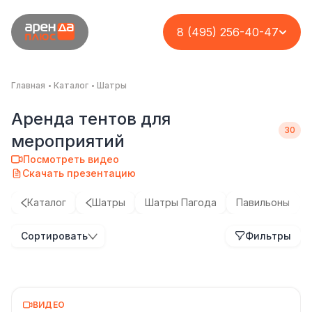
8 (495) 256-40-47
Главная
Каталог
Шатры
Аренда тентов для
мероприятий
Посмотреть видео
Скачать презентацию
Каталог
Шатры
Шатры Пагода
Павильоны
Брендирование
Шатер 15×25 м:
Выездной
Сортировать
Фильтры
шатров с вашим
Декор шатров для
когда брендинг
загородный
дизайном
вашего события
становится
корпоратив для
архитектурой
компании «Cloud
Под ключ
Networks»
Под ключ
Кейс
Кейс
ВИДЕО