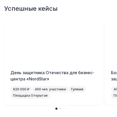
Успешные кейсы
День защитника Отечества для бизнес-
Бо
центра «NordStar»
за
620 000 ₽
400 чел. участники
Гуляния
4
Площадка Открытая
П