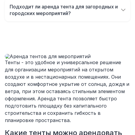
и времени на согласование всех деталей.
модели. Мы поможем рассчитать
Подходит ли аренда тента для загородных и
Однако, мы работаем и со срочными
оптимальный размер тента, чтобы всем
городских мероприятий?
заказами.
участникам мероприятия было комфортно.
Да, тенты можно установить как в парке, так
и на городской площади или на загородной
площадке. Мы учитываем все параметры
локации и подбираем решение под
конкретные условия.
Тенты - это удобное и универсальное решение
для организации мероприятий на открытом
воздухе и в нестационарных помещениях. Они
создают комфортное укрытие от солнца, дождя и
ветра, при этом оставаясь стильным элементом
оформления. Аренда тента позволяет быстро
подготовить площадку без капитального
строительства и сохранить гибкость в
планировке пространства.
Какие тенты можно арендовать