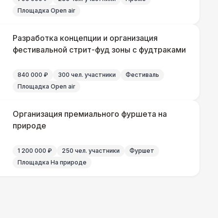
Площадка Open air
800 Р
В корзину
Разработка концепции и организация
фестивальной стрит-фуд зоны с фудтраками
800 Р
В корзину
840 000 ₽
300 чел. участники
Фестиваль
 100 Р
В корзину
Площадка Open air
 100 Р
В корзину
Организация премиального фуршета на
природе
1 200 000 ₽
250 чел. участники
Фуршет
 300 Р
В корзину
Площадка На природе
400 Р
В корзину
200 Р
В корзину