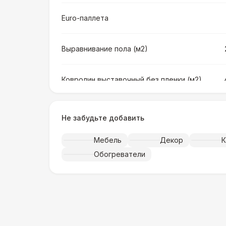
Euro-паллета
Выравнивание пола (м2)
Ковролин выставочный без пленки (м2)
Ковролин выставочный в пленке (м2)
Не забудьте добавить
Мебель
Декор
К
Искусственная трава (м2)
Обогреватели
Фанера «Бакелит» + брус (м2)
Ламинат