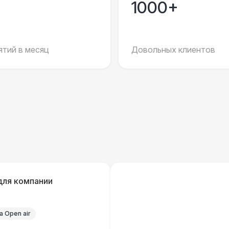
1000+
Шеф монтажник шатров (смена до 10
9 
часов)
Координатор площадки (смена до 6
15 
тий в месяц
Довольных клиентов
часов)
Технический Директор
27 
ОФОРМЛЕНИЕ
Подвесной декор «Флажки» (м2)
Декор в шатрах «Воздушные Шары» (м2)
для компании
Подвесной декор «Искусственные
Растения» (м2)
 Open air
Подвесной декор «Ленты» (м2)