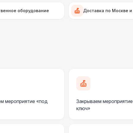
Линолеум
твенное оборудование
Доставка по Москве и
Террасная доска (м2)
1
Пандус стандартный
2 
Ступеньки из бруса с ковролином
4 
ПЕРСОНАЛ
Грузчики
6 
м мероприятие «под
Закрываем мероприятие
Клининг
6 
ключ»
Монтажник шатров (смена до 12 часов)
7 