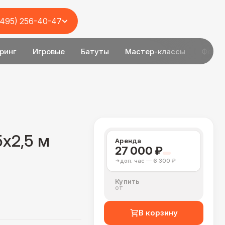
(495) 256-40-47
ринг
Игровые
Батуты
Мастер-классы
Фотоз
5х2,5 м
Аренда
27 000 ₽
доп. час — 6 300 ₽
Купить
от
В корзину