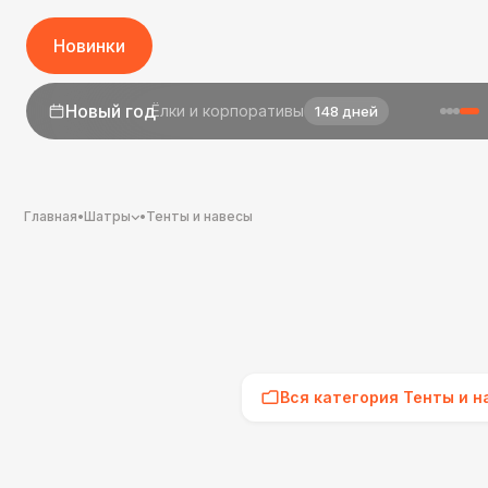
Новинки
1 сентября
День знаний
26 дней
Главная
•
Шатры
•
Тенты и навесы
Вся категория Тенты и н