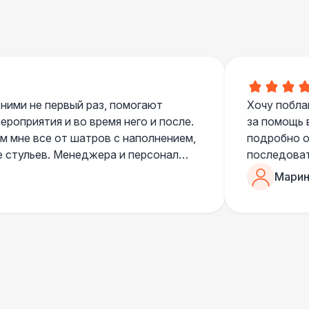
000 Р
В корзину
000 Р
В корзину
 ними не первый раз, помогают
Хочу побла
роприятия и во время него и после.
за помощь 
 мне все от шатров с наполнением,
подробно о
е стульев. Менеджера и персонал
последоват
000 Р
В корзину
егда подскажут что лучше взять и
Романом, о
Марин
ь люблю работать именно с ними,
«Рука с ша
нию
звонке в к
000 Р
В корзину
шампанског
приветливы
000 Р
В корзину
000 Р
В корзину