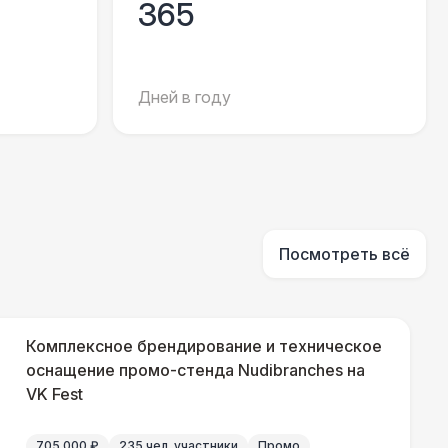
365
000 Р
В корзину
000 Р
В корзину
Дней в году
000 Р
В корзину
280 Р
В корзину
Посмотреть всё
700 Р
В корзину
Комплексное брендирование и техническое
оснащение промо-стенда Nudibranches на
750 Р
В корзину
VK Fest
800 Р
В корзину
705 000 ₽
235 чел. участники
Промо