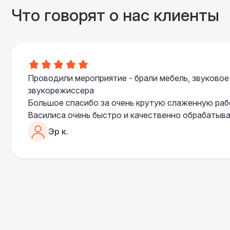
Что говорят о нас клиенты
Проводили мероприятие - брали мебель, звуковое
звукорежиссера
Большое спасибо за очень крутую слаженную ра
Василиса очень быстро и качественно обрабатыва
пошла навстречу во многих моментах
Эр к.
Отдельное спасибо звукорежиссеру Александру, 
сгладились благодаря его работе и человечности :
Все приехало вовремя, в хорошем состоянии. Реб
поставили, посоветовали как лучше расположить 
сложили провода так, что их почти не было видно
Однозначно будем работать с этим подрядчиком е