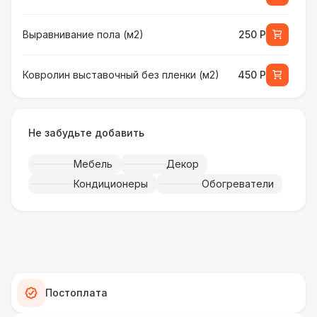
Выравнивание пола (м2)
250 Р
Ковролин выставочный без пленки (м2)
450 Р
Ковролин выставочный в пленке (м2)
500 Р
Не забудьте добавить
Искусственная трава (м2)
490 Р
Мебель
Декор
Кондиционеры
Обогреватели
Фанера «Бакелит» + брус (м2)
490 Р
Ламинат
600 Р
Линолеум
950 Р
Постоплата
Террасная доска (м2)
1 200 Р