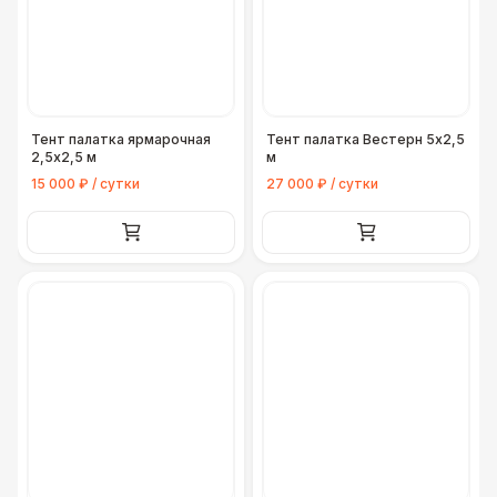
Подставка для огнетушителя
270 Р
Урна
550 Р
Огнетушители
1 000 Р
Тент палатка ярмарочная
Тент палатка Вестерн 5х2,5
2,5х2,5 м
м
15 000 ₽ / сутки
27 000 ₽ / сутки
Указатель А3
1 100 Р
Санитайзер (100 чел.)
1 450 Р