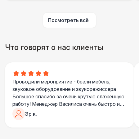
Подвесной декор «Ткань» (м2)
1 100 Р
Посмотреть всё
Декор в шатрах «Искусственные
1 100 Р
Растения»
Что говорят о нас клиенты
ОСВЕЩЕНИЕ
Люминисцентная лампа
1 300 Р
Светодиодный светильник
2 400 Р
Проводили мероприятие - брали мебель,
звуковое оборудование и звукорежиссера
Большое спасибо за очень крутую слаженную
Ретро лампочки 10м
3 200 Р
работу! Менеджер Василиса очень быстро и
качественно обрабатывала все запросы,
Эр к.
Монтаж светильников
6 000 Р
пошла навстречу во многих моментах
Отдельное спасибо звукорежиссеру
ДОПОЛНИТЕЛЬНО
Александру, все тревоги сгладились