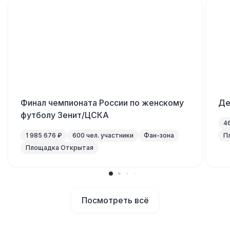
Финал чемпионата России по женскому
Де
футболу Зенит/ЦСКА
4
1 985 676 ₽
600 чел. участники
Фан-зона
П
Площадка Открытая
Посмотреть всё