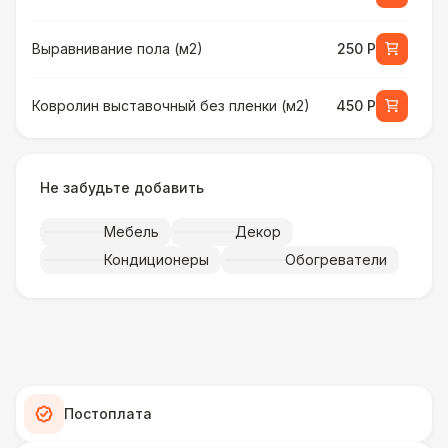
Выравнивание пола (м2)
250 Р
Ковролин выставочный без пленки (м2)
450 Р
Ковролин выставочный в пленке (м2)
500 Р
Не забудьте добавить
Искусственная трава (м2)
490 Р
Мебель
Декор
Кондиционеры
Обогреватели
Фанера «Бакелит» + брус (м2)
490 Р
Ламинат
600 Р
Линолеум
950 Р
Постоплата
Террасная доска (м2)
1 200 Р