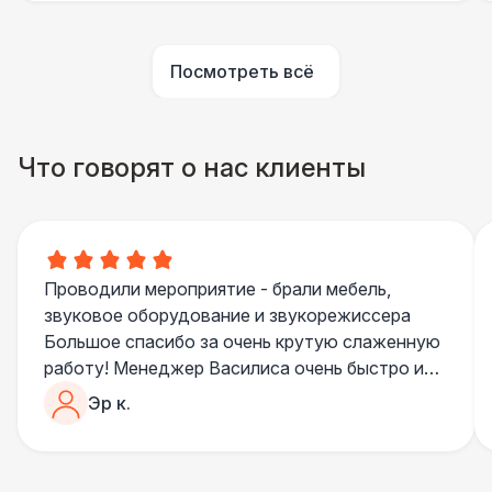
Подвесной декор «Ткань» (м2)
1 100 Р
Посмотреть всё
Декор в шатрах «Искусственные
1 100 Р
Растения»
Что говорят о нас клиенты
ОСВЕЩЕНИЕ
Люминисцентная лампа
1 300 Р
Светодиодный светильник
2 400 Р
Проводили мероприятие - брали мебель,
звуковое оборудование и звукорежиссера
Большое спасибо за очень крутую слаженную
Ретро лампочки 10м
3 200 Р
работу! Менеджер Василиса очень быстро и
качественно обрабатывала все запросы,
Эр к.
Монтаж светильников
6 000 Р
пошла навстречу во многих моментах
Отдельное спасибо звукорежиссеру
ДОПОЛНИТЕЛЬНО
Александру, все тревоги сгладились