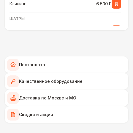
Клининг
6 500 Р
ШАТРЫ
Шатер быстровозводимый
6 000 Р
Прилавок
6 500 Р
Палатка 2,5 х 2,5 м
6 500 Р
Постоплата
Шатер Пагода
11 000 Р
Качественное оборудование
Домик «Ярмарочный» 3 х 2 м
27 000 Р
Доставка по Москве и МО
Шатер Павильон
Скидки и акции
43 000 Р
БАРЬЕР БЕЗОПАСНОСТИ