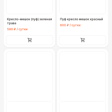
Кресло-мешок (пуф) зеленая
Пуф кресло мешок красный
трава
600 ₽ / сутки
590 ₽ / сутки