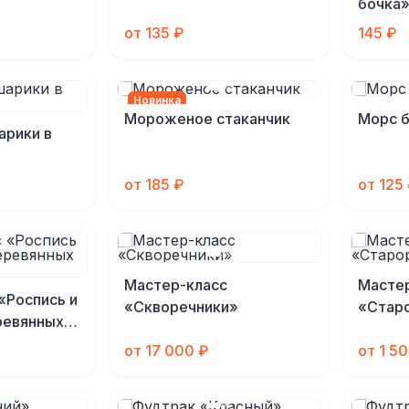
бочка
от 135 ₽
145 ₽
Новинка
Мороженое стаканчик
Морс 
рики в
от 185 ₽
от 125
Мастер-класс
Масте
«Роспись и
«Скворечники»
«Старо
ревянных
от 17 000 ₽
от 1 5