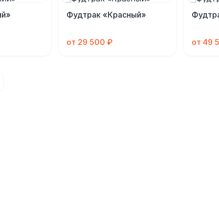
ий»
Фудтрак «Красный»
Фудтр
от 29 500 ₽
от 49 