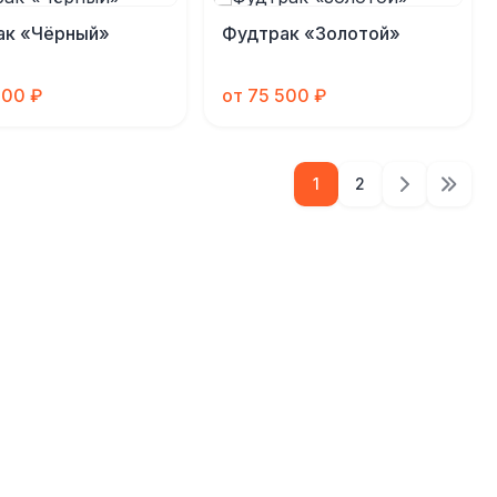
ак «Чёрный»
Фудтрак «Золотой»
500 ₽
от 75 500 ₽
1
2