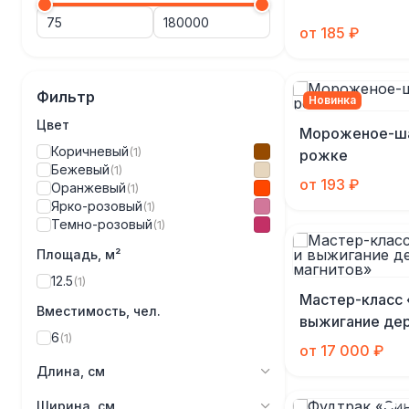
от 185 ₽
Фильтр
Новинка
Цвет
Мороженое-ша
Коричневый
(1)
рожке
Бежевый
(1)
от 193 ₽
Оранжевый
(1)
Ярко-розовый
(1)
Темно-розовый
(1)
Площадь, м²
12.5
(1)
Мастер-класс 
Вместимость, чел.
выжигание де
6
(1)
магнитов»
от 17 000 ₽
Длина, см
Ширина, см