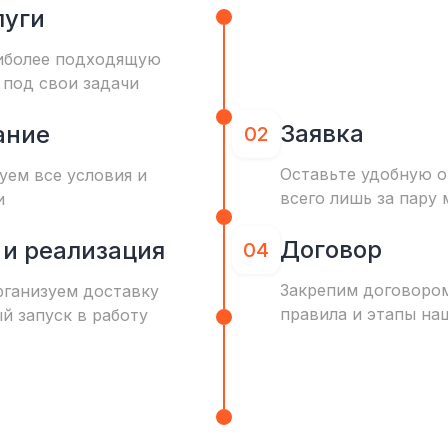
луги
иболее подходящую
 под свои задачи
Заявка
ание
02
Оставьте удобную о
уем все условия и
всего лишь за пару 
и
Договор
 и реализация
04
Закрепим договоро
рганизуем доставку
правила и этапы на
ый запуск в работу