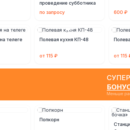
проведение субботника
по запросу
600 ₽
на телеге
Полевая кухня КП-48
Полева
от 115 ₽
от 115 
СУПЕР
БОНУ
Меньше рас
Попкорн
Станци