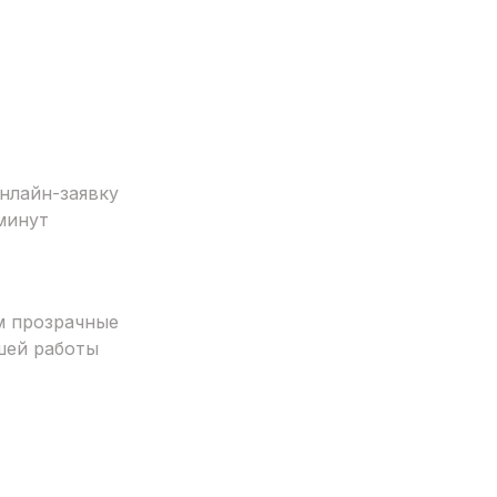
нлайн-заявку
минут
м прозрачные
шей работы