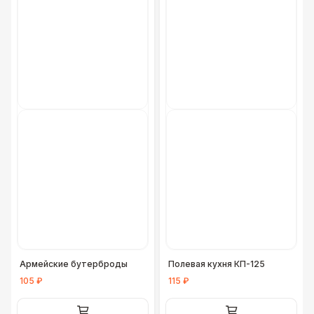
Фуршетная линия Premium wood
27 000 Р
Армейские бутерброды
Полевая кухня КП-125
105 ₽
115 ₽