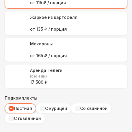
от 115 ₽ / порция
Жаркое из картофеля
от 135 ₽ / порция
Макароны
от 165 ₽ / порция
Аренда Телеги
(без еды)
17 500 ₽
Подкомплекты
Постная
С курицей
Со свининой
С говядиной