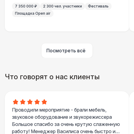
7 350 000 ₽
2 300 чел. участники
Фестиваль
Грузчики
6 500 Р
Площадка Open air
Клининг
6 500 Р
Аниматор
10 000 Р
Посмотреть всё
Бармен
8 000 Р
Что говорят о нас клиенты
Менеджер проекта
13 000 Р
Банкетный менеджер
12 500 Р
Проводили мероприятие - брали мебель,
Технический Директор
27 000 Р
звуковое оборудование и звукорежиссера
Большое спасибо за очень крутую слаженную
Буфетчица аниматор
12 000 Р
работу! Менеджер Василиса очень быстро и