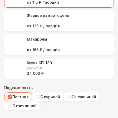
от 115 ₽ / порция
Жаркое из картофеля
от 135 ₽ / порция
Макароны
от 165 ₽ / порция
Кухня КП-130
(без еды)
34 000 ₽
Подкомплекты
Постная
С курицей
Со свининой
С говядиной