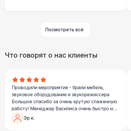
Клининг
6 500 Р
Аниматор
10 000 Р
Посмотреть всё
Бармен
8 000 Р
Что говорят о нас клиенты
Менеджер проекта
13 000 Р
Банкетный менеджер
12 500 Р
Проводили мероприятие - брали мебель,
Технический Директор
27 000 Р
звуковое оборудование и звукорежиссера
Большое спасибо за очень крутую слаженную
Буфетчица аниматор
12 000 Р
работу! Менеджер Василиса очень быстро и
качественно обрабатывала все запросы,
Эр к.
пошла навстречу во многих моментах
Буфетчица СССР аутентичная
15 000 Р
Отдельное спасибо звукорежиссеру