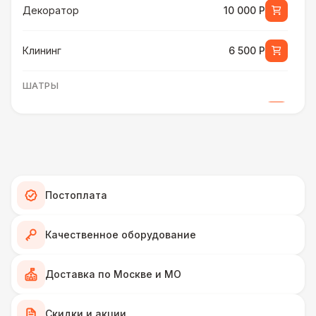
Декоратор
10 000 Р
Клининг
6 500 Р
ШАТРЫ
Шатер быстровозводимый
6 000 Р
Прилавок
6 500 Р
Палатка 2,5 х 2,5 м
6 500 Р
Постоплата
Шатер Пагода
11 000 Р
Качественное оборудование
Домик «Ярмарочный» 3 х 2 м
27 000 Р
Доставка по Москве и МО
Шатер Павильон
Скидки и акции
43 000 Р