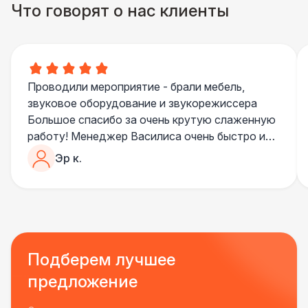
Что говорят о нас клиенты
Проводили мероприятие - брали мебель,
звуковое оборудование и звукорежиссера
Большое спасибо за очень крутую слаженную
работу! Менеджер Василиса очень быстро и
качественно обрабатывала все запросы,
Эр к.
пошла навстречу во многих моментах
Отдельное спасибо звукорежиссеру
Александру, все тревоги сгладились
благодаря его работе и человечности :)
Все приехало вовремя, в хорошем состоянии.
Ребята сами все поставили, посоветовали как
Подберем лучшее
лучше расположить и аккуратно сложили
предложение
провода так, что их почти не было видно!
Однозначно будем работать с этим