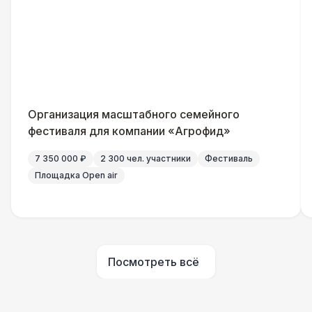
Огнетушители
1 000 Р
Указатель А3
1 100 Р
Санитайзер (100 чел.)
1 450 Р
Организация масштабного семейного
фестиваля для компании «Агрофид»
7 350 000 ₽
2 300 чел. участники
Фестиваль
Площадка Open air
Посмотреть всё