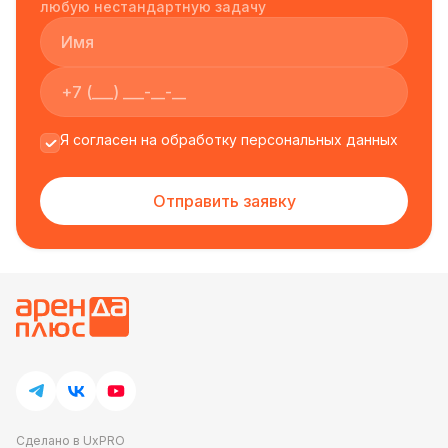
доставки. Наши столы будут доставлены вовремя
любую нестандартную задачу
и в отличном состоянии, что позволит вам
насладиться вашим мероприятием без лишних
забот.
Мы понимаем, что каждое мероприятие
уникально и требует индивидуального подхода.
Я согласен на обработку персональных данных
Поэтому мы предлагаем нашим клиентам
индивидуальное предложение, которое подойдет
Отправить заявку
именно для вашего мероприятия. Свяжитесь с
нами, чтобы узнать больше о наших услугах и
получить подробную консультацию от наших
опытных специалистов.
Сделано в UxPRO