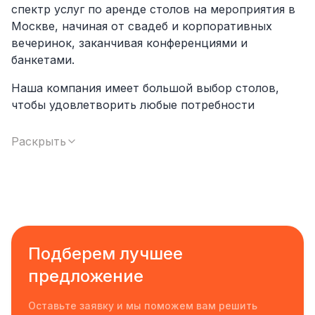
спектр услуг по аренде столов на мероприятия в
Москве, начиная от свадеб и корпоративных
вечеринок, заканчивая конференциями и
банкетами.
Наша компания имеет большой выбор столов,
чтобы удовлетворить любые потребности
клиентов. Мы предлагаем широкий ассортимент
столов, от простых до элегантных, чтобы
Раскрыть
соответствовать любому стилю и тематике
мероприятия. Мы также предоставляем услуги по
украшению и стилизации столов, создавая
уникальную и незабываемую атмосферу для
вашего мероприятия.
Подберем лучшее
Наша команда состоит из профессионалов,
которые заботятся о каждом клиенте и стремятся
предложение
предоставить наилучший сервис. Мы
гарантируем высокое качество обслуживания и
Оставьте заявку и мы поможем вам решить