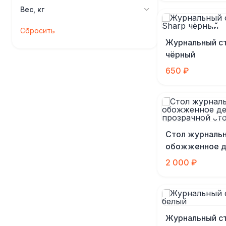
Вес, кг
Сбросить
Журнальный ст
чёрный
650 ₽
Стол журналь
обожженное д
прозрачной с
2 000 ₽
Журнальный ст