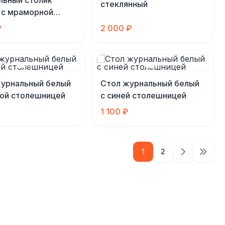
льный столик
стеклянный
 с мраморной
шницей
₽
2 000 ₽
журнальный белый
Стол журнальный белый
ой столешницей
с синей столешницей
1 100 ₽
1
2