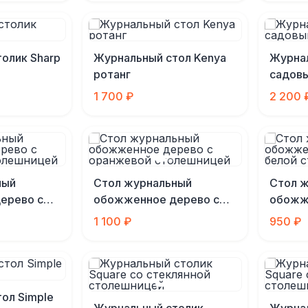
олик Sharp
Журнальный стол Kenya
Журна
ротанг
садов
1 700 ₽
2 200 
ный
Стол журнальный
Стол 
ерево с
обожженное дерево с
обожж
толешницей
оранжевой столешницей
белой
1 100 ₽
950 ₽
ол Simple