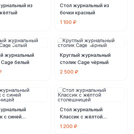
урнальный из
Стол журнальный из
 жёлтый
бочки красный
1 100 ₽
ый журнальный
Круглый журнальный
 Cage белый
столик Cage чёрный
₽
2 500 ₽
журнальный
Стол журнальный
к с синей
Классик с жёлтой
шницей
столешницей
1 200 ₽