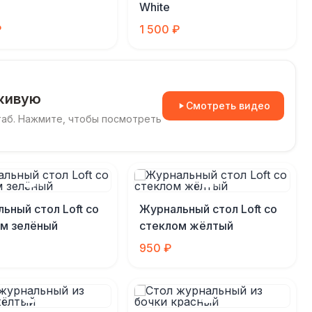
White
₽
1 500 ₽
живую
Смотреть видео
таб. Нажмите, чтобы посмотреть
ьный стол Loft со
Журнальный стол Loft со
м зелёный
стеклом жёлтый
950 ₽