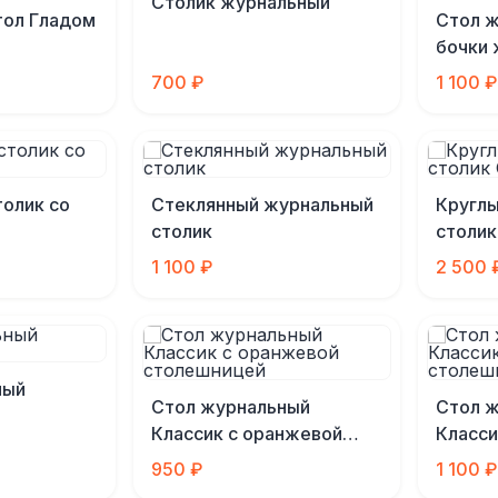
Столик журнальный
тол Гладом
Стол ж
бочки
700 ₽
1 100 ₽
олик со
Стеклянный журнальный
Кругл
столик
столик
1 100 ₽
2 500 
ный
Стол журнальный
Стол 
Классик с оранжевой
Класси
столешницей
столе
950 ₽
1 100 ₽