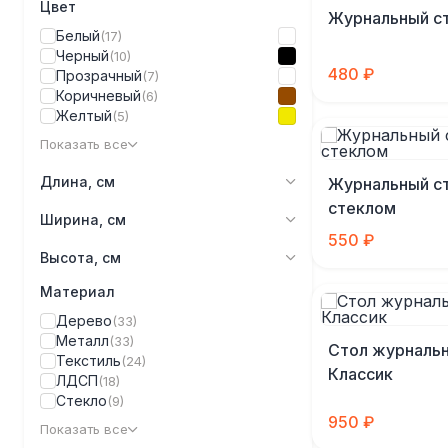
Цвет
Журнальный с
Белый
(17)
Черный
(10)
480 ₽
Прозрачный
(7)
Коричневый
(6)
Желтый
(5)
Показать все
Длина, см
Журнальный ст
стеклом
Ширина, см
550 ₽
Высота, см
Материал
Дерево
(33)
Металл
(33)
Стол журналь
Текстиль
(24)
Классик
ЛДСП
(18)
Стекло
(9)
950 ₽
Показать все