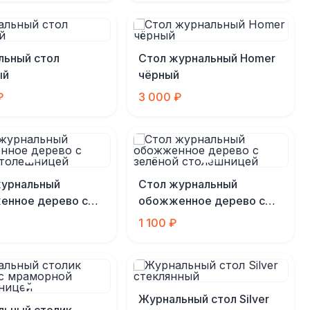
льный стол
Стол журнальный Homer
ый
чёрный
₽
3 000 ₽
журнальный
Стол журнальный
енное дерево с
обожженное дерево с
 столешницей
зелёной столешницей
1 100 ₽
Журнальный стол Silver