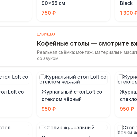
90×55 см
Black
750 ₽
1 300 
ВИДЕО
Кофейные столы — смотрите в
Реальная съёмка: монтаж, материалы и масш
со звуком.
ол Loft со
Журнальный стол Loft со
Журнал
й
стеклом чёрный
стекло
950 ₽
950 ₽