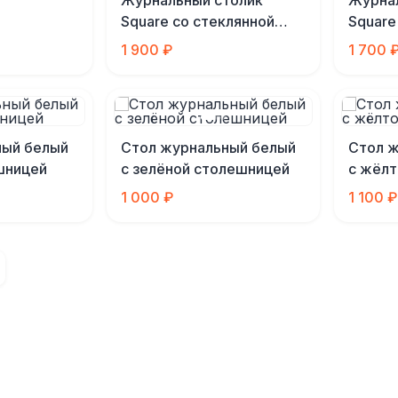
Журнальный столик
Журна
Square со стеклянной
Square
столешницей
столе
1 900 ₽
1 700 
ный белый
Стол журнальный белый
Стол 
шницей
с зелёной столешницей
с жёлт
1 000 ₽
1 100 ₽