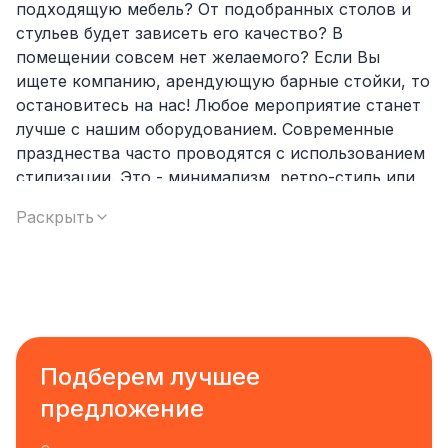
подходящую мебель? От подобранных столов и
стульев будет зависеть его качество? В
помещении совсем нет желаемого? Если Вы
ищете компанию, арендующую барные стойки, то
остановитесь на нас! Любое мероприятие станет
лучше с нашим оборудованием. Современные
празднества часто проводятся с использованием
стилизации. Это - минимализм, ретро-стиль или
средневековье. Вечеринка, день рождения или
Раскрыть
любой другой праздник станет уникальным.
Коктейльные регулируемые установки с
длинными ножками и конструкциями. Их
складывают или переставляют без
дополнительных усилий. Столы для коктейлей
бывают:
Подберем лучшее
Деревянные (белые, чёрные, коричневые);
предложение
Пластиковые;
Стальные;