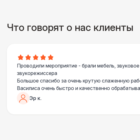
Что говорят о нас клиенты
Проводили мероприятие - брали мебель, звуковое
звукорежиссера
Большое спасибо за очень крутую слаженную ра
Василиса очень быстро и качественно обрабатыва
пошла навстречу во многих моментах
Эр к.
Отдельное спасибо звукорежиссеру Александру, 
сгладились благодаря его работе и человечности :
Все приехало вовремя, в хорошем состоянии. Реб
поставили, посоветовали как лучше расположить 
сложили провода так, что их почти не было видно