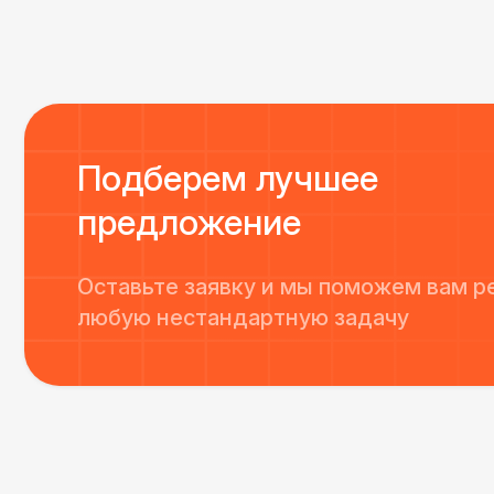
Однозначно будем работать с этим подрядчиком е
Подберем лучшее
предложение
Оставьте заявку и мы поможем вам р
любую нестандартную задачу