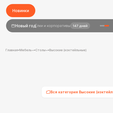
Новинки
1 сентября
День знаний
25 дней
Главная
•
Мебель
•
Столы
•
Высокие (коктейльные)
Вся категория Высокие (коктейл