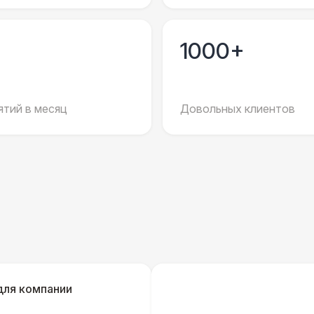
Стилизованный (2 х 1 х 0,6)
1
1000+
Баннер односторонний
2 
Разработка макета для баннера
5 
тий в месяц
Довольных клиентов
ДОПОЛНИТЕЛЬНО
Урна
Огнетушители
1
Указатель А3
1
для компании
Санитайзер (100 чел.)
1