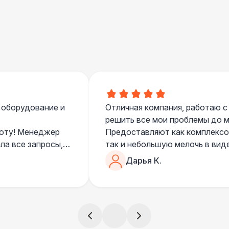
 оборудование и
Отличная компания, работаю с
решить все мои проблемы до ме
боту! Менеджер
Предоставляют как комплексом
ла все запросы,
так и небольшую мелочь в вид
очень понимающий, честный вс
Дарья К.
все тревоги
чем дополнить праздник. Очен
)
всегда все четко и по расписа
ята сами все
и аккуратно
!