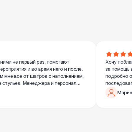
 ними не первый раз, помогают
Хочу побла
роприятия и во время него и после.
за помощь 
 мне все от шатров с наполнением,
подробно о
е стульев. Менеджера и персонал
последоват
егда подскажут что лучше взять и
Романом, о
Марин
ь люблю работать именно с ними,
«Рука с ша
нию
звонке в к
шампанског
приветливы