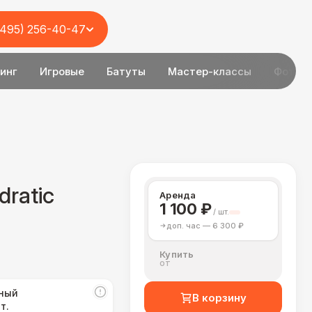
(495) 256-40-47
инг
Игровые
Батуты
Мастер-классы
Фотоз
ratic
Аренда
1 100 ₽
доп. час — 6 300 ₽
Купить
от
ный
В корзину
т.