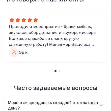
Проводили мероприятие - брали мебель,
звуковое оборудование и звукорежиссера
Большое спасибо за очень крутую
слаженную работу! Менеджер Василиса
очень быстро и качественно обрабатывала
Эр к.
все запросы, пошла навстречу во многих
моментах
Отдельное спасибо звукорежиссеру
Александру, все тревоги сгладились
благодаря его работе и человечности :)
Все приехало вовремя, в хорошем
Часто задаваемые вопросы
состоянии. Ребята сами все поставили,
посоветовали как лучше расположить и
Можно ли арендовать складной стол на один
аккуратно сложили провода так, что их
день?
почти не было видно!