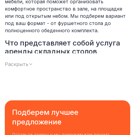
мебели, которая поможет организовать
комфортное пространство в зале, на площадке
или под открытым небом. Мы подберем вариант
под ваш формат - от фуршетного стола до
полноценного обеденного комплекта.
Что представляет собой услуга
аренды складных столов
Складной стол - это прочная, компактная и
Раскрыть
мобильная конструкция, которая легко
транспортируется и быстро собирается. Мы
предлагаем аренду складных столов для любых
задач: фуршета, конференции, загородного
отдыха или временного кафе. Конструкции имеют
устойчивый каркас, качественную столешницу с
Подберем лучшее
защитным покрытием и выдерживают
предложение
значительные нагрузки. Благодаря этому они
подходят как для банкетов, так и для
Оставьте заявку и мы поможем вам решить