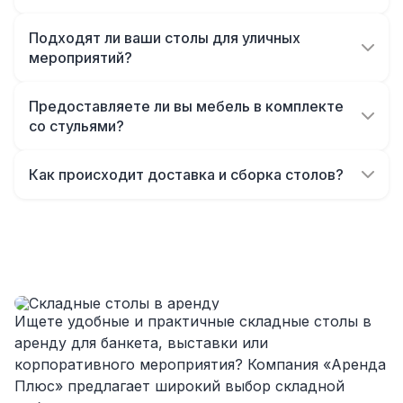
Да, аренда доступна даже посуточно.
Однозначно будем работать с этим
Минимальный срок - одни сутки, но при
Подходят ли ваши столы для уличных
подрядчиком еще раз :)
длительных мероприятиях мы предложим
мероприятий?
выгодные условия и скидку на продление.
Да, конструкции устойчивы и надежны. Они
отлично подходят для открытых площадок,
Предоставляете ли вы мебель в комплекте
банкетов на свежем воздухе и корпоративов
со стульями?
за городом.
Да, при необходимости можно арендовать
комплект мебели - складные столы, стулья
Как происходит доставка и сборка столов?
или скамейки. Мы поможем подобрать всё
По желанию клиента мы организуем
под формат и стиль мероприятия.
доставку, расстановку и последующий
демонтаж. Эти услуги не входят в
стандартную аренду и рассчитываются
отдельно, чтобы вы могли выбрать
оптимальное решение под свой бюджет.
Ищете удобные и практичные складные столы в
аренду для банкета, выставки или
корпоративного мероприятия? Компания «Аренда
Плюс» предлагает широкий выбор складной