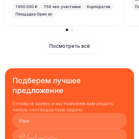
1 950 000 ₽
750 чел. участники
Корпоратив
П
Площадка Open air
Посмотреть всё
Подберем лучшее
предложение
Оставьте заявку и мы поможем вам решить
любую нестандартную задачу